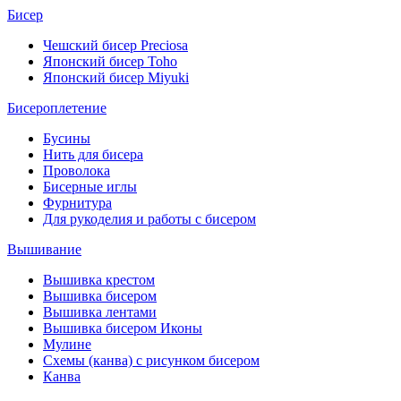
Бисер
Чешский бисер Preciosa
Японский бисер Toho
Японский бисер Miyuki
Бисероплетение
Бусины
Нить для бисера
Проволока
Бисерные иглы
Фурнитура
Для рукоделия и работы с бисером
Вышивание
Вышивка крестом
Вышивка бисером
Вышивка лентами
Вышивка бисером Иконы
Мулине
Схемы (канва) с рисунком бисером
Канва