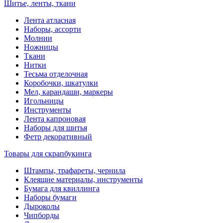
Шитье, ленты, ткани
Лента атласная
Наборы, ассорти
Молнии
Ножницы
Ткани
Нитки
Тесьма отделочная
Коробочки, шкатулки
Мел, карандаши, маркеры
Игольницы
Инструменты
Лента капроновая
Наборы для шитья
Фетр декоративный
Товары для скрапбукинга
Штампы, трафареты, чернила
Клеящие материалы, инструменты
Бумага для квиллинга
Наборы бумаги
Дыроколы
Чипборды