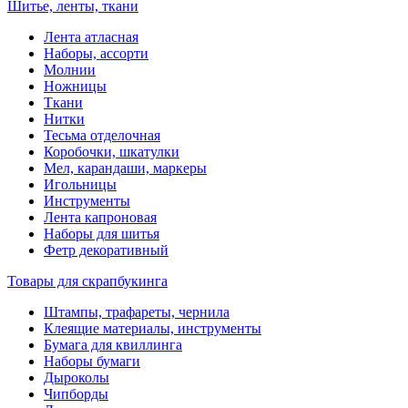
Шитье, ленты, ткани
Лента атласная
Наборы, ассорти
Молнии
Ножницы
Ткани
Нитки
Тесьма отделочная
Коробочки, шкатулки
Мел, карандаши, маркеры
Игольницы
Инструменты
Лента капроновая
Наборы для шитья
Фетр декоративный
Товары для скрапбукинга
Штампы, трафареты, чернила
Клеящие материалы, инструменты
Бумага для квиллинга
Наборы бумаги
Дыроколы
Чипборды