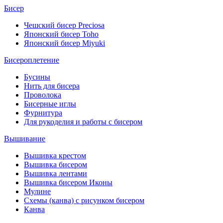
Бисер
Чешский бисер Preciosa
Японский бисер Toho
Японский бисер Miyuki
Бисероплетение
Бусины
Нить для бисера
Проволока
Бисерные иглы
Фурнитура
Для рукоделия и работы с бисером
Вышивание
Вышивка крестом
Вышивка бисером
Вышивка лентами
Вышивка бисером Иконы
Мулине
Схемы (канва) с рисунком бисером
Канва