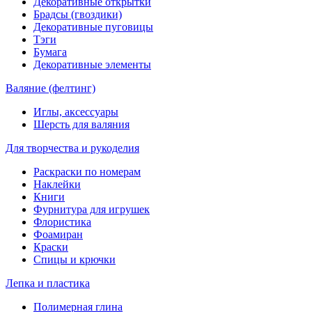
Декоративные открытки
Брадсы (гвоздики)
Декоративные пуговицы
Тэги
Бумага
Декоративные элементы
Валяние (фелтинг)
Иглы, аксессуары
Шерсть для валяния
Для творчества и рукоделия
Раскраски по номерам
Наклейки
Книги
Фурнитура для игрушек
Флористика
Фоамиран
Краски
Спицы и крючки
Лепка и пластика
Полимерная глина