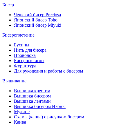
Бисер
Чешский бисер Preciosa
Японский бисер Toho
Японский бисер Miyuki
Бисероплетение
Бусины
Нить для бисера
Проволока
Бисерные иглы
Фурнитура
Для рукоделия и работы с бисером
Вышивание
Вышивка крестом
Вышивка бисером
Вышивка лентами
Вышивка бисером Иконы
Мулине
Схемы (канва) с рисунком бисером
Канва