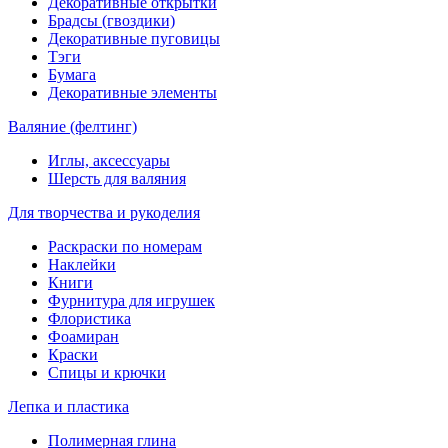
Декоративные открытки
Брадсы (гвоздики)
Декоративные пуговицы
Тэги
Бумага
Декоративные элементы
Валяние (фелтинг)
Иглы, аксессуары
Шерсть для валяния
Для творчества и рукоделия
Раскраски по номерам
Наклейки
Книги
Фурнитура для игрушек
Флористика
Фоамиран
Краски
Спицы и крючки
Лепка и пластика
Полимерная глина