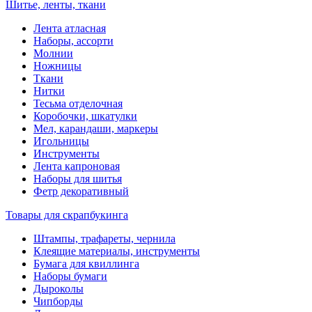
Шитье, ленты, ткани
Лента атласная
Наборы, ассорти
Молнии
Ножницы
Ткани
Нитки
Тесьма отделочная
Коробочки, шкатулки
Мел, карандаши, маркеры
Игольницы
Инструменты
Лента капроновая
Наборы для шитья
Фетр декоративный
Товары для скрапбукинга
Штампы, трафареты, чернила
Клеящие материалы, инструменты
Бумага для квиллинга
Наборы бумаги
Дыроколы
Чипборды