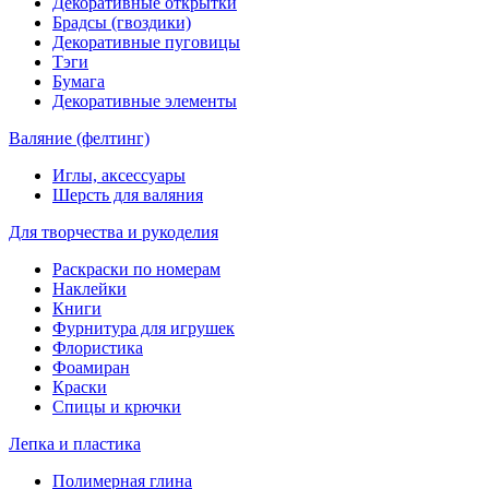
Декоративные открытки
Брадсы (гвоздики)
Декоративные пуговицы
Тэги
Бумага
Декоративные элементы
Валяние (фелтинг)
Иглы, аксессуары
Шерсть для валяния
Для творчества и рукоделия
Раскраски по номерам
Наклейки
Книги
Фурнитура для игрушек
Флористика
Фоамиран
Краски
Спицы и крючки
Лепка и пластика
Полимерная глина