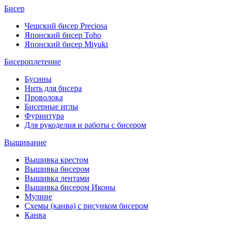
Бисер
Чешский бисер Preciosa
Японский бисер Toho
Японский бисер Miyuki
Бисероплетение
Бусины
Нить для бисера
Проволока
Бисерные иглы
Фурнитура
Для рукоделия и работы с бисером
Вышивание
Вышивка крестом
Вышивка бисером
Вышивка лентами
Вышивка бисером Иконы
Мулине
Схемы (канва) с рисунком бисером
Канва