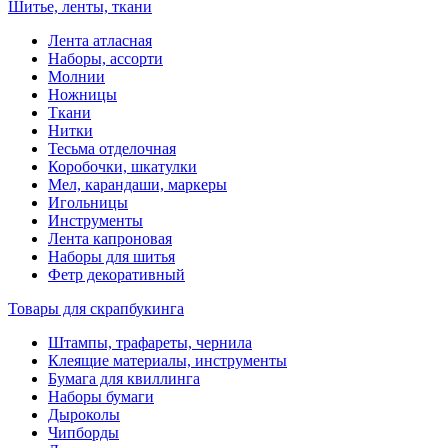
Шитье, ленты, ткани
Лента атласная
Наборы, ассорти
Молнии
Ножницы
Ткани
Нитки
Тесьма отделочная
Коробочки, шкатулки
Мел, карандаши, маркеры
Игольницы
Инструменты
Лента капроновая
Наборы для шитья
Фетр декоративный
Товары для скрапбукинга
Штампы, трафареты, чернила
Клеящие материалы, инструменты
Бумага для квиллинга
Наборы бумаги
Дыроколы
Чипборды