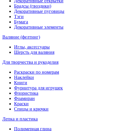
Декоративные открытки
Брадсы (гвоздики)
Декоративные пуговицы
Тэги
Бумага
Декоративные элементы
Валяние (фелтинг)
Иглы, аксессуары
Шерсть для валяния
Для творчества и рукоделия
Раскраски по номерам
Наклейки
Книги
Фурнитура для игрушек
Флористика
Фоамиран
Краски
Спицы и крючки
Лепка и пластика
Полимерная глина