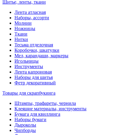
Шитье, ленты, ткани
Лента атласная
Наборы, ассорти
Молнии
Ножницы
Ткани
Нитки
Тесьма отделочная
Коробочки, шкатулки
Мел, карандаши, маркеры
Игольницы
Инструменты
Лента капроновая
Наборы для шитья
Фетр декоративный
Товары для скрапбукинга
Штампы, трафареты, чернила
Клеящие материалы, инструменты
Бумага для квиллинга
Наборы бумаги
Дыроколы
Чипборды