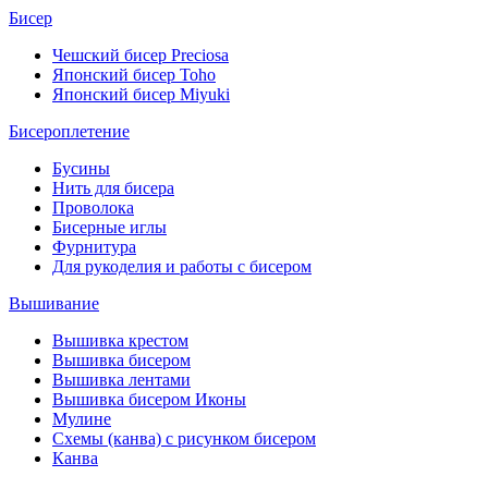
Бисер
Чешский бисер Preciosa
Японский бисер Toho
Японский бисер Miyuki
Бисероплетение
Бусины
Нить для бисера
Проволока
Бисерные иглы
Фурнитура
Для рукоделия и работы с бисером
Вышивание
Вышивка крестом
Вышивка бисером
Вышивка лентами
Вышивка бисером Иконы
Мулине
Схемы (канва) с рисунком бисером
Канва