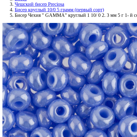
Чешский бисер Preciosa
Бисер круглый 10/0 5 грамм (первый сорт)
Бисер Чехия " GAMMA" круглый 1 10/ 0 2. 3 мм 5 г 1- й с