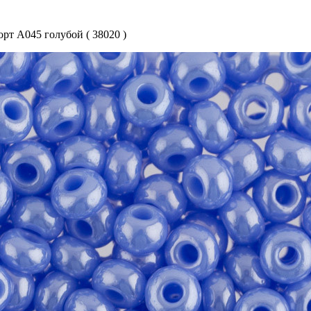
орт A045 голубой ( 38020 )