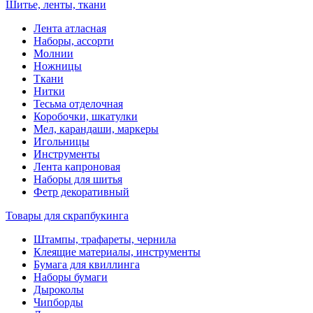
Шитье, ленты, ткани
Лента атласная
Наборы, ассорти
Молнии
Ножницы
Ткани
Нитки
Тесьма отделочная
Коробочки, шкатулки
Мел, карандаши, маркеры
Игольницы
Инструменты
Лента капроновая
Наборы для шитья
Фетр декоративный
Товары для скрапбукинга
Штампы, трафареты, чернила
Клеящие материалы, инструменты
Бумага для квиллинга
Наборы бумаги
Дыроколы
Чипборды