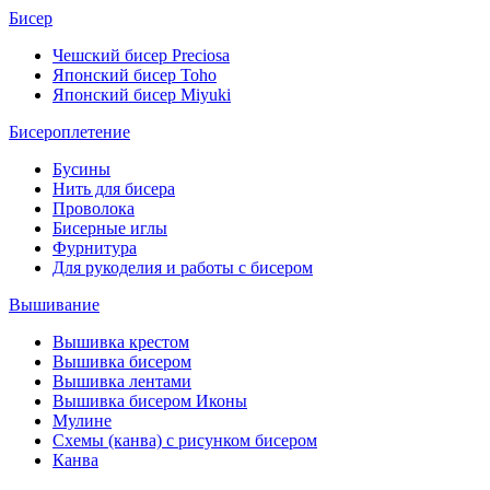
Бисер
Чешский бисер Preciosa
Японский бисер Toho
Японский бисер Miyuki
Бисероплетение
Бусины
Нить для бисера
Проволока
Бисерные иглы
Фурнитура
Для рукоделия и работы с бисером
Вышивание
Вышивка крестом
Вышивка бисером
Вышивка лентами
Вышивка бисером Иконы
Мулине
Схемы (канва) с рисунком бисером
Канва