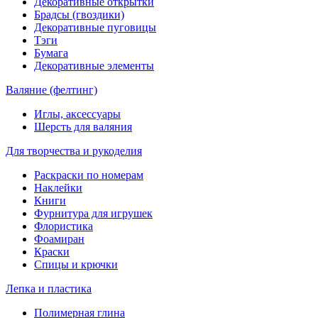
Декоративные открытки
Брадсы (гвоздики)
Декоративные пуговицы
Тэги
Бумага
Декоративные элементы
Валяние (фелтинг)
Иглы, аксессуары
Шерсть для валяния
Для творчества и рукоделия
Раскраски по номерам
Наклейки
Книги
Фурнитура для игрушек
Флористика
Фоамиран
Краски
Спицы и крючки
Лепка и пластика
Полимерная глина