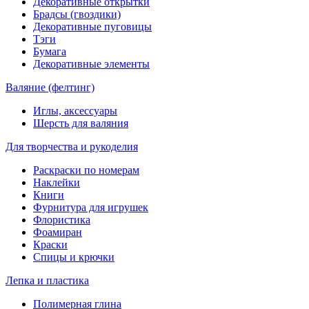
Декоративные открытки
Брадсы (гвоздики)
Декоративные пуговицы
Тэги
Бумага
Декоративные элементы
Валяние (фелтинг)
Иглы, аксессуары
Шерсть для валяния
Для творчества и рукоделия
Раскраски по номерам
Наклейки
Книги
Фурнитура для игрушек
Флористика
Фоамиран
Краски
Спицы и крючки
Лепка и пластика
Полимерная глина