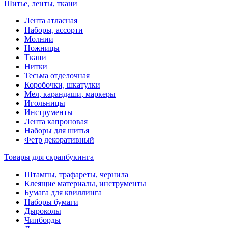
Шитье, ленты, ткани
Лента атласная
Наборы, ассорти
Молнии
Ножницы
Ткани
Нитки
Тесьма отделочная
Коробочки, шкатулки
Мел, карандаши, маркеры
Игольницы
Инструменты
Лента капроновая
Наборы для шитья
Фетр декоративный
Товары для скрапбукинга
Штампы, трафареты, чернила
Клеящие материалы, инструменты
Бумага для квиллинга
Наборы бумаги
Дыроколы
Чипборды