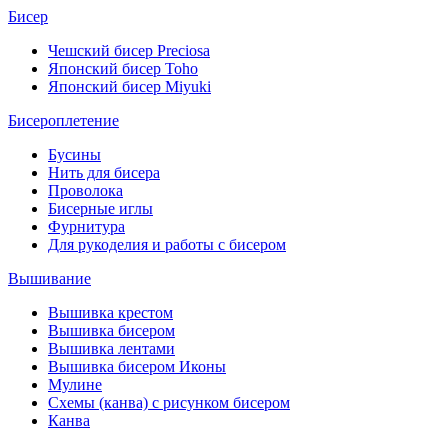
Бисер
Чешский бисер Preciosa
Японский бисер Toho
Японский бисер Miyuki
Бисероплетение
Бусины
Нить для бисера
Проволока
Бисерные иглы
Фурнитура
Для рукоделия и работы с бисером
Вышивание
Вышивка крестом
Вышивка бисером
Вышивка лентами
Вышивка бисером Иконы
Мулине
Схемы (канва) с рисунком бисером
Канва