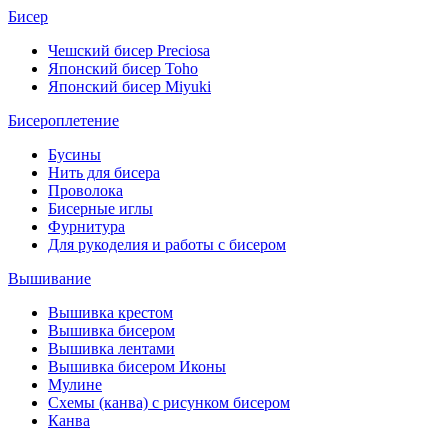
Бисер
Чешский бисер Preciosa
Японский бисер Toho
Японский бисер Miyuki
Бисероплетение
Бусины
Нить для бисера
Проволока
Бисерные иглы
Фурнитура
Для рукоделия и работы с бисером
Вышивание
Вышивка крестом
Вышивка бисером
Вышивка лентами
Вышивка бисером Иконы
Мулине
Схемы (канва) с рисунком бисером
Канва