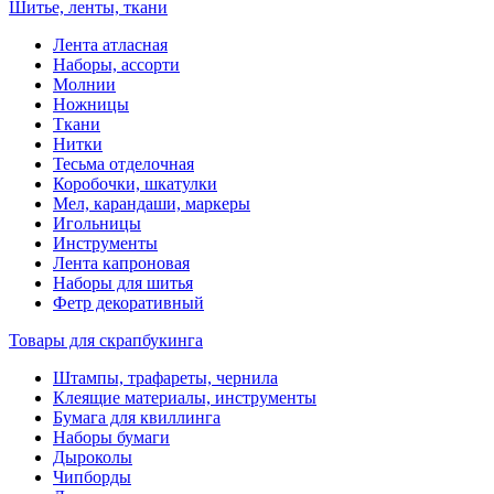
Шитье, ленты, ткани
Лента атласная
Наборы, ассорти
Молнии
Ножницы
Ткани
Нитки
Тесьма отделочная
Коробочки, шкатулки
Мел, карандаши, маркеры
Игольницы
Инструменты
Лента капроновая
Наборы для шитья
Фетр декоративный
Товары для скрапбукинга
Штампы, трафареты, чернила
Клеящие материалы, инструменты
Бумага для квиллинга
Наборы бумаги
Дыроколы
Чипборды