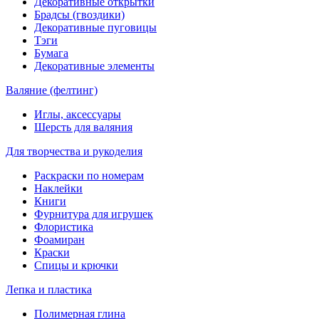
Декоративные открытки
Брадсы (гвоздики)
Декоративные пуговицы
Тэги
Бумага
Декоративные элементы
Валяние (фелтинг)
Иглы, аксессуары
Шерсть для валяния
Для творчества и рукоделия
Раскраски по номерам
Наклейки
Книги
Фурнитура для игрушек
Флористика
Фоамиран
Краски
Спицы и крючки
Лепка и пластика
Полимерная глина