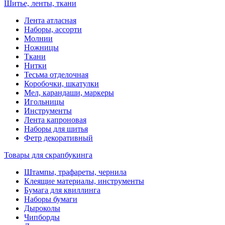
Шитье, ленты, ткани
Лента атласная
Наборы, ассорти
Молнии
Ножницы
Ткани
Нитки
Тесьма отделочная
Коробочки, шкатулки
Мел, карандаши, маркеры
Игольницы
Инструменты
Лента капроновая
Наборы для шитья
Фетр декоративный
Товары для скрапбукинга
Штампы, трафареты, чернила
Клеящие материалы, инструменты
Бумага для квиллинга
Наборы бумаги
Дыроколы
Чипборды