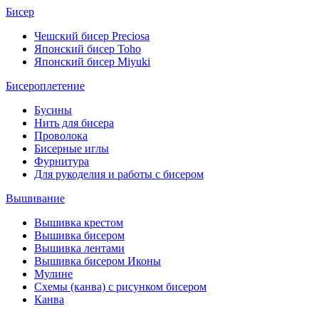
Бисер
Чешский бисер Preciosa
Японский бисер Toho
Японский бисер Miyuki
Бисероплетение
Бусины
Нить для бисера
Проволока
Бисерные иглы
Фурнитура
Для рукоделия и работы с бисером
Вышивание
Вышивка крестом
Вышивка бисером
Вышивка лентами
Вышивка бисером Иконы
Мулине
Схемы (канва) с рисунком бисером
Канва