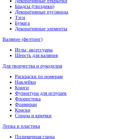
Декоративные открытки
Брадсы (гвоздики)
Декоративные пуговицы
Тэги
Бумага
Декоративные элементы
Валяние (фелтинг)
Иглы, аксессуары
Шерсть для валяния
Для творчества и рукоделия
Раскраски по номерам
Наклейки
Книги
Фурнитура для игрушек
Флористика
Фоамиран
Краски
Спицы и крючки
Лепка и пластика
Полимерная глина