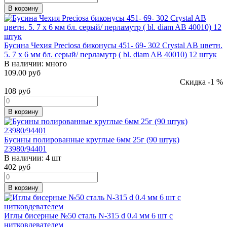
В корзину
Бусина Чехия Preciosa биконусы 451- 69- 302 Crystal AB цветн.
5. 7 х 6 мм бл. серый/ перламутр ( bl. diam AB 40010) 12 штук
В наличии:
много
109.00 руб
Скидка -1 %
108
руб
В корзину
Бусины полированные круглые 6мм 25г (90 штук)
23980/94401
В наличии:
4 шт
402
руб
В корзину
Иглы бисерные №50 сталь N-315 d 0.4 мм 6 шт с
нитковдевателем