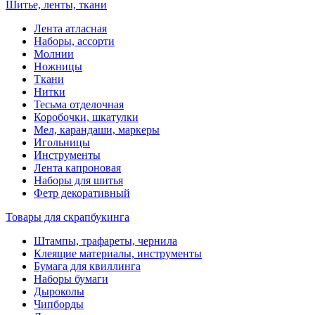
Шитье, ленты, ткани
Лента атласная
Наборы, ассорти
Молнии
Ножницы
Ткани
Нитки
Тесьма отделочная
Коробочки, шкатулки
Мел, карандаши, маркеры
Игольницы
Инструменты
Лента капроновая
Наборы для шитья
Фетр декоративный
Товары для скрапбукинга
Штампы, трафареты, чернила
Клеящие материалы, инструменты
Бумага для квиллинга
Наборы бумаги
Дыроколы
Чипборды