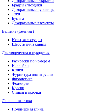
Декоративные открытки
Брадсы (гвоздики)
Декоративные пуговицы
Тэги
Бумага
Декоративные элементы
Валяние (фелтинг)
Иглы, аксессуары
Шерсть для валяния
Для творчества и рукоделия
Раскраски по номерам
Наклейки
Книги
Фурнитура для игрушек
Флористика
Фоамиран
Краски
Спицы и крючки
Лепка и пластика
Полимерная глина