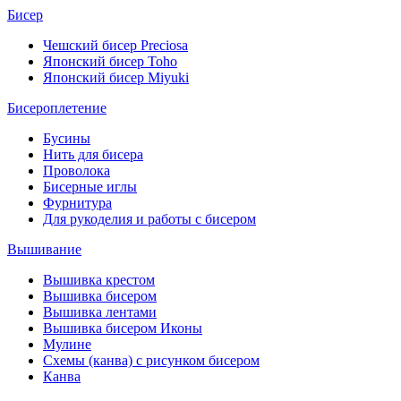
Бисер
Чешский бисер Preciosa
Японский бисер Toho
Японский бисер Miyuki
Бисероплетение
Бусины
Нить для бисера
Проволока
Бисерные иглы
Фурнитура
Для рукоделия и работы с бисером
Вышивание
Вышивка крестом
Вышивка бисером
Вышивка лентами
Вышивка бисером Иконы
Мулине
Схемы (канва) с рисунком бисером
Канва