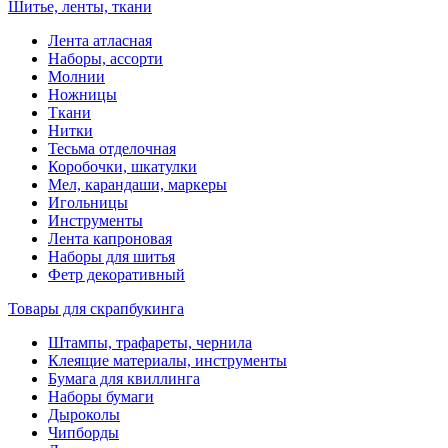
Шитье, ленты, ткани
Лента атласная
Наборы, ассорти
Молнии
Ножницы
Ткани
Нитки
Тесьма отделочная
Коробочки, шкатулки
Мел, карандаши, маркеры
Игольницы
Инструменты
Лента капроновая
Наборы для шитья
Фетр декоративный
Товары для скрапбукинга
Штампы, трафареты, чернила
Клеящие материалы, инструменты
Бумага для квиллинга
Наборы бумаги
Дыроколы
Чипборды