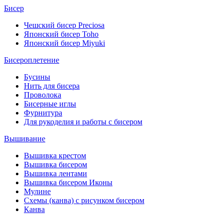
Бисер
Чешский бисер Preciosa
Японский бисер Toho
Японский бисер Miyuki
Бисероплетение
Бусины
Нить для бисера
Проволока
Бисерные иглы
Фурнитура
Для рукоделия и работы с бисером
Вышивание
Вышивка крестом
Вышивка бисером
Вышивка лентами
Вышивка бисером Иконы
Мулине
Схемы (канва) с рисунком бисером
Канва