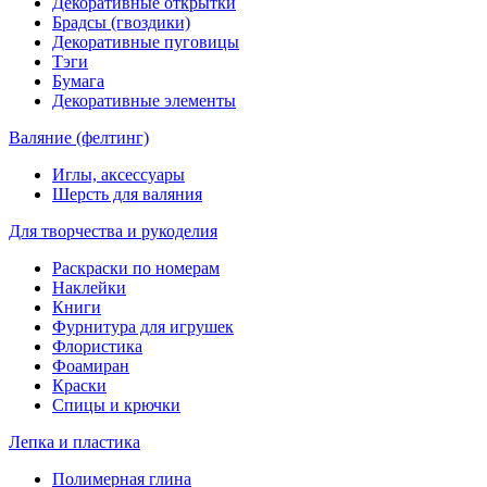
Декоративные открытки
Брадсы (гвоздики)
Декоративные пуговицы
Тэги
Бумага
Декоративные элементы
Валяние (фелтинг)
Иглы, аксессуары
Шерсть для валяния
Для творчества и рукоделия
Раскраски по номерам
Наклейки
Книги
Фурнитура для игрушек
Флористика
Фоамиран
Краски
Спицы и крючки
Лепка и пластика
Полимерная глина