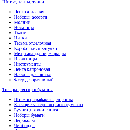
Шитье, ленты, ткани
Лента атласная
Наборы, ассорти
Молнии
Ножницы
Ткани
Нитки
Тесьма отделочная
Коробочки, шкатулки
Мел, карандаши, маркеры
Игольницы
Инструменты
Лента капроновая
Наборы для шитья
Фетр декоративный
Товары для скрапбукинга
Штампы, трафареты, чернила
Клеящие материалы, инструменты
Бумага для квиллинга
Наборы бумаги
Дыроколы
Чипборды