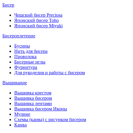
Бисер
Чешский бисер Preciosa
Японский бисер Toho
Японский бисер Miyuki
Бисероплетение
Бусины
Нить для бисера
Проволока
Бисерные иглы
Фурнитура
Для рукоделия и работы с бисером
Вышивание
Вышивка крестом
Вышивка бисером
Вышивка лентами
Вышивка бисером Иконы
Мулине
Схемы (канва) с рисунком бисером
Канва