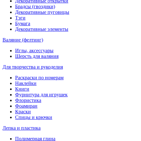
Декоративные открытки
Брадсы (гвоздики)
Декоративные пуговицы
Тэги
Бумага
Декоративные элементы
Валяние (фелтинг)
Иглы, аксессуары
Шерсть для валяния
Для творчества и рукоделия
Раскраски по номерам
Наклейки
Книги
Фурнитура для игрушек
Флористика
Фоамиран
Краски
Спицы и крючки
Лепка и пластика
Полимерная глина