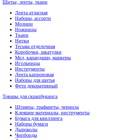
Шитье, ленты, ткани
Лента атласная
Наборы, ассорти
Молнии
Ножницы
Ткани
Нитки
Тесьма отделочная
Коробочки, шкатулки
Мел, карандаши, маркеры
Игольницы
Инструменты
Лента капроновая
Наборы для шитья
Фетр декоративный
Товары для скрапбукинга
Штампы, трафареты, чернила
Клеящие материалы, инструменты
Бумага для квиллинга
Наборы бумаги
Дыроколы
Чипборды