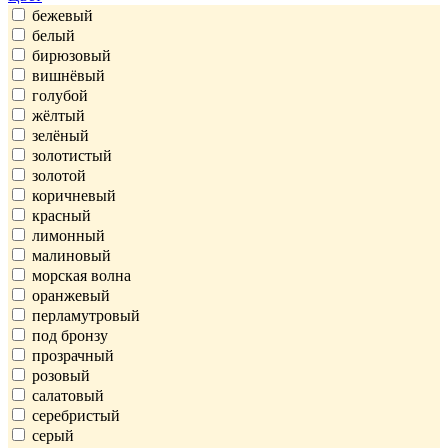
бежевый
белый
бирюзовый
вишнёвый
голубой
жёлтый
зелёный
золотистый
золотой
коричневый
красный
лимонный
малиновый
морская волна
оранжевый
перламутровый
под бронзу
прозрачный
розовый
салатовый
серебристый
серый