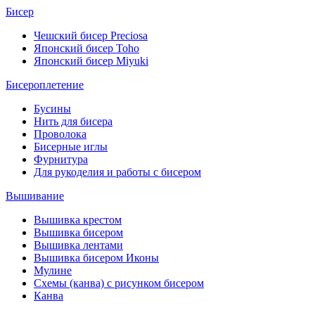
Бисер
Чешский бисер Preciosa
Японский бисер Toho
Японский бисер Miyuki
Бисероплетение
Бусины
Нить для бисера
Проволока
Бисерные иглы
Фурнитура
Для рукоделия и работы с бисером
Вышивание
Вышивка крестом
Вышивка бисером
Вышивка лентами
Вышивка бисером Иконы
Мулине
Схемы (канва) с рисунком бисером
Канва