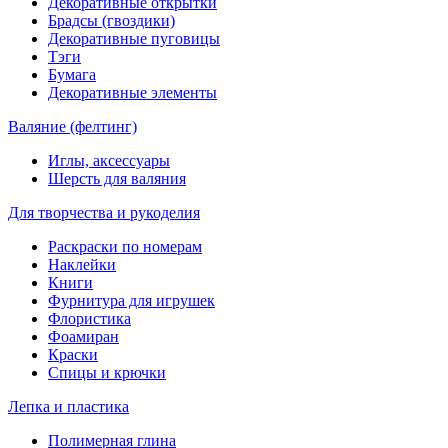
Декоративные открытки
Брадсы (гвоздики)
Декоративные пуговицы
Тэги
Бумага
Декоративные элементы
Валяние (фелтинг)
Иглы, аксессуары
Шерсть для валяния
Для творчества и рукоделия
Раскраски по номерам
Наклейки
Книги
Фурнитура для игрушек
Флористика
Фоамиран
Краски
Спицы и крючки
Лепка и пластика
Полимерная глина