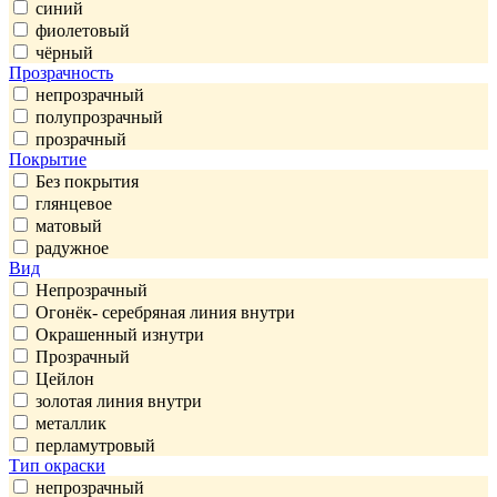
синий
фиолетовый
чёрный
Прозрачность
непрозрачный
полупрозрачный
прозрачный
Покрытие
Без покрытия
глянцевое
матовый
радужное
Вид
Непрозрачный
Огонёк- серебряная линия внутри
Окрашенный изнутри
Прозрачный
Цейлон
золотая линия внутри
металлик
перламутровый
Тип окраски
непрозрачный