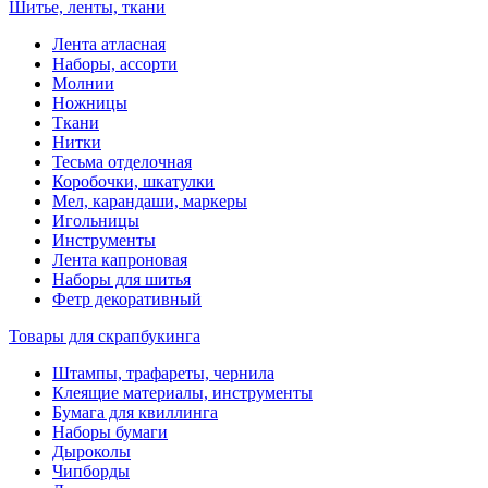
Шитье, ленты, ткани
Лента атласная
Наборы, ассорти
Молнии
Ножницы
Ткани
Нитки
Тесьма отделочная
Коробочки, шкатулки
Мел, карандаши, маркеры
Игольницы
Инструменты
Лента капроновая
Наборы для шитья
Фетр декоративный
Товары для скрапбукинга
Штампы, трафареты, чернила
Клеящие материалы, инструменты
Бумага для квиллинга
Наборы бумаги
Дыроколы
Чипборды