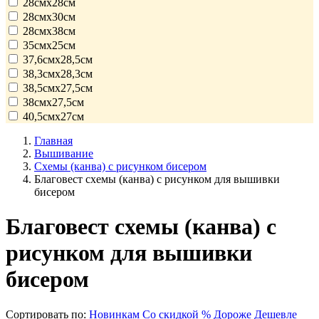
28смx28см
28смx30см
28смx38см
35смx25см
37,6смx28,5см
38,3смx28,3см
38,5смx27,5см
38смx27,5см
40,5смx27см
Главная
Вышивание
Схемы (канва) с рисунком бисером
Благовест схемы (канва) с рисунком для вышивки
бисером
Благовест схемы (канва) с
рисунком для вышивки
бисером
Сортировать по:
Новинкам
Со скидкой %
Дороже
Дешевле