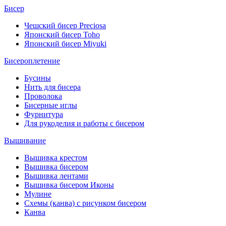
Бисер
Чешский бисер Preciosa
Японский бисер Toho
Японский бисер Miyuki
Бисероплетение
Бусины
Нить для бисера
Проволока
Бисерные иглы
Фурнитура
Для рукоделия и работы с бисером
Вышивание
Вышивка крестом
Вышивка бисером
Вышивка лентами
Вышивка бисером Иконы
Мулине
Схемы (канва) с рисунком бисером
Канва