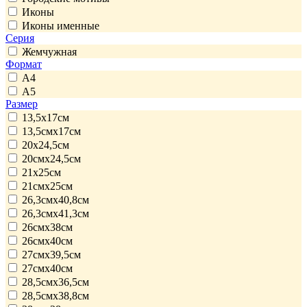
Иконы
Иконы именные
Серия
Жемчужная
Формат
А4
А5
Размер
13,5x17см
13,5смx17см
20x24,5см
20смx24,5см
21x25см
21смx25см
26,3смx40,8см
26,3смx41,3см
26смx38см
26смx40см
27смx39,5см
27смx40см
28,5смx36,5см
28,5смx38,8см