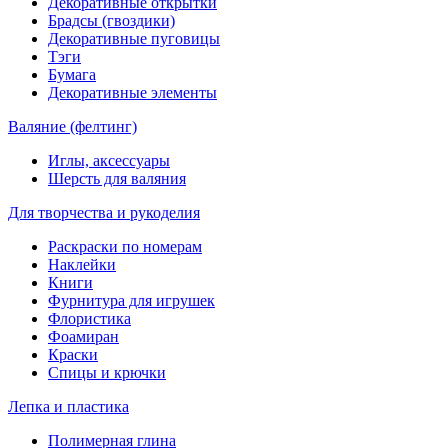
Декоративные открытки
Брадсы (гвоздики)
Декоративные пуговицы
Тэги
Бумага
Декоративные элементы
Валяние (фелтинг)
Иглы, аксессуары
Шерсть для валяния
Для творчества и рукоделия
Раскраски по номерам
Наклейки
Книги
Фурнитура для игрушек
Флористика
Фоамиран
Краски
Спицы и крючки
Лепка и пластика
Полимерная глина