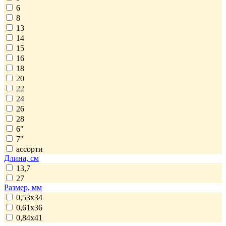
6
8
13
14
15
16
18
20
22
24
26
28
6"
7"
ассорти
Длина, см
13,7
27
Размер, мм
0,53x34
0,61x36
0,84x41