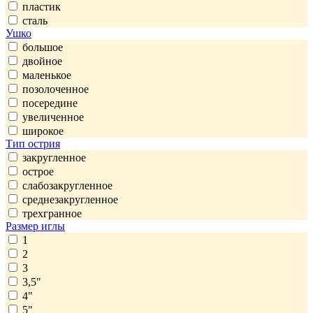
пластик
сталь
Ушко
большое
двойное
маленькое
позолоченное
посередине
увеличенное
широкое
Тип острия
закругленное
острое
слабозакругленное
среднезакругленное
трехгранное
Размер иглы
1
2
3
3,5"
4"
5"