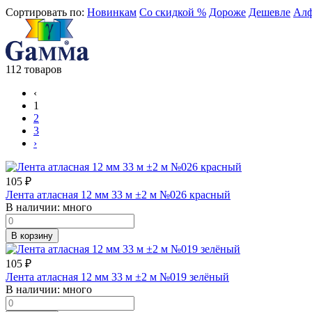
Сортировать по:
Новинкам
Со скидкой %
Дороже
Дешевле
Алф
112 товаров
‹
1
2
3
›
105
₽
Лента атласная 12 мм 33 м ±2 м №026 красный
В наличии:
много
В корзину
105
₽
Лента атласная 12 мм 33 м ±2 м №019 зелёный
В наличии:
много