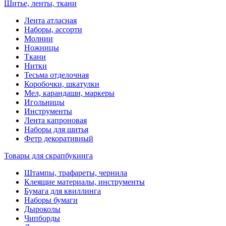
Шитье, ленты, ткани
Лента атласная
Наборы, ассорти
Молнии
Ножницы
Ткани
Нитки
Тесьма отделочная
Коробочки, шкатулки
Мел, карандаши, маркеры
Игольницы
Инструменты
Лента капроновая
Наборы для шитья
Фетр декоративный
Товары для скрапбукинга
Штампы, трафареты, чернила
Клеящие материалы, инструменты
Бумага для квиллинга
Наборы бумаги
Дыроколы
Чипборды