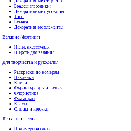
Декоративные открытки
Брадсы (гвоздики)
Декоративные пуговицы
Тэги
Бумага
Декоративные элементы
Валяние (фелтинг)
Иглы, аксессуары
Шерсть для валяния
Для творчества и рукоделия
Раскраски по номерам
Наклейки
Книги
Фурнитура для игрушек
Флористика
Фоамиран
Краски
Спицы и крючки
Лепка и пластика
Полимерная глина