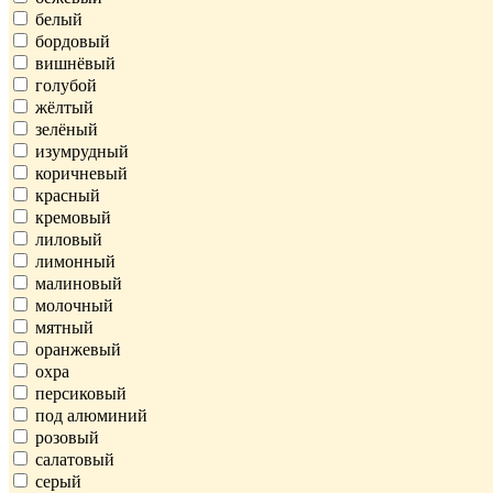
белый
бордовый
вишнёвый
голубой
жёлтый
зелёный
изумрудный
коричневый
красный
кремовый
лиловый
лимонный
малиновый
молочный
мятный
оранжевый
охра
персиковый
под алюминий
розовый
салатовый
серый