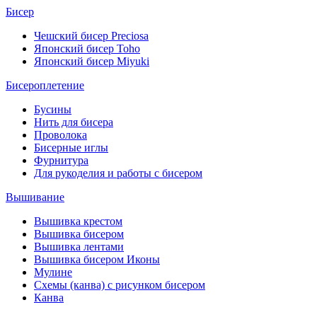
Бисер
Чешский бисер Preciosa
Японский бисер Toho
Японский бисер Miyuki
Бисероплетение
Бусины
Нить для бисера
Проволока
Бисерные иглы
Фурнитура
Для рукоделия и работы с бисером
Вышивание
Вышивка крестом
Вышивка бисером
Вышивка лентами
Вышивка бисером Иконы
Мулине
Схемы (канва) с рисунком бисером
Канва