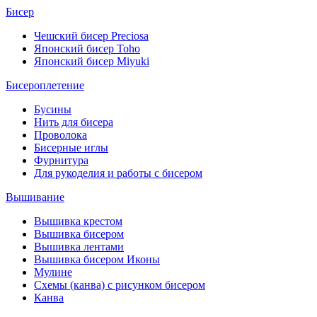
Бисер
Чешский бисер Preciosa
Японский бисер Toho
Японский бисер Miyuki
Бисероплетение
Бусины
Нить для бисера
Проволока
Бисерные иглы
Фурнитура
Для рукоделия и работы с бисером
Вышивание
Вышивка крестом
Вышивка бисером
Вышивка лентами
Вышивка бисером Иконы
Мулине
Схемы (канва) с рисунком бисером
Канва