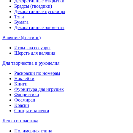
Декоративные открытки
Брадсы (гвоздики)
Декоративные пуговицы
Тэги
Бумага
Декоративные элементы
Валяние (фелтинг)
Иглы, аксессуары
Шерсть для валяния
Для творчества и рукоделия
Раскраски по номерам
Наклейки
Книги
Фурнитура для игрушек
Флористика
Фоамиран
Краски
Спицы и крючки
Лепка и пластика
Полимерная глина