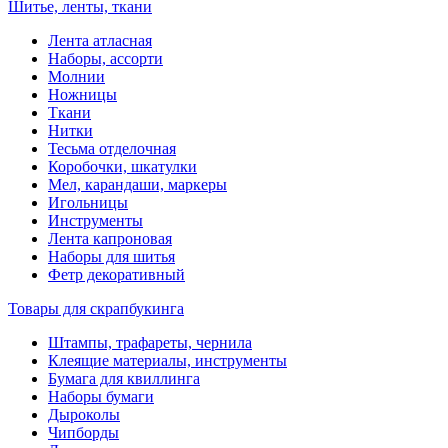
Шитье, ленты, ткани
Лента атласная
Наборы, ассорти
Молнии
Ножницы
Ткани
Нитки
Тесьма отделочная
Коробочки, шкатулки
Мел, карандаши, маркеры
Игольницы
Инструменты
Лента капроновая
Наборы для шитья
Фетр декоративный
Товары для скрапбукинга
Штампы, трафареты, чернила
Клеящие материалы, инструменты
Бумага для квиллинга
Наборы бумаги
Дыроколы
Чипборды