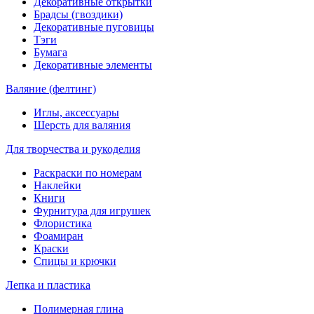
Декоративные открытки
Брадсы (гвоздики)
Декоративные пуговицы
Тэги
Бумага
Декоративные элементы
Валяние (фелтинг)
Иглы, аксессуары
Шерсть для валяния
Для творчества и рукоделия
Раскраски по номерам
Наклейки
Книги
Фурнитура для игрушек
Флористика
Фоамиран
Краски
Спицы и крючки
Лепка и пластика
Полимерная глина