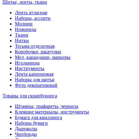
Шитье, ленты, ткани
Лента атласная
Наборы, ассорти
Молнии
Ножницы
Ткани
Нитки
Тесьма отделочная
Коробочки, шкатулки
Мел, карандаши, маркеры
Игольницы
Инструменты
Лента капроновая
Наборы для шитья
Фетр декоративный
Товары для скрапбукинга
Штампы, трафареты, чернила
Клеящие материалы, инструменты
Бумага для квиллинга
Наборы бумаги
Дыроколы
Чипборды