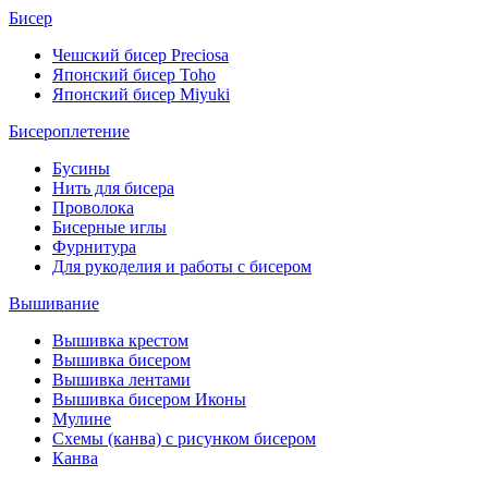
Бисер
Чешский бисер Preciosa
Японский бисер Toho
Японский бисер Miyuki
Бисероплетение
Бусины
Нить для бисера
Проволока
Бисерные иглы
Фурнитура
Для рукоделия и работы с бисером
Вышивание
Вышивка крестом
Вышивка бисером
Вышивка лентами
Вышивка бисером Иконы
Мулине
Схемы (канва) с рисунком бисером
Канва