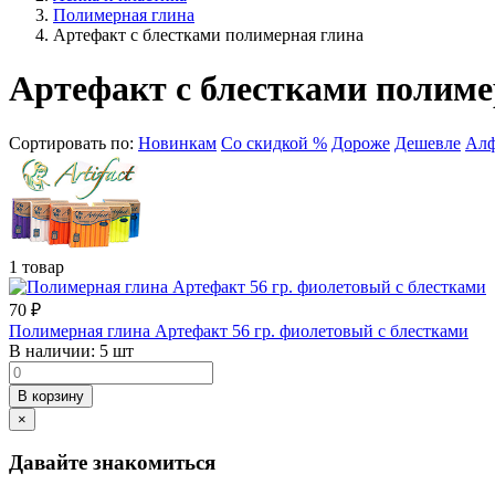
Полимерная глина
Артефакт с блестками полимерная глина
Артефакт с блестками полиме
Сортировать по:
Новинкам
Со скидкой %
Дороже
Дешевле
Алф
1 товар
70
₽
Полимерная глина Артефакт 56 гр. фиолетовый с блестками
В наличии:
5 шт
В корзину
×
Давайте знакомиться