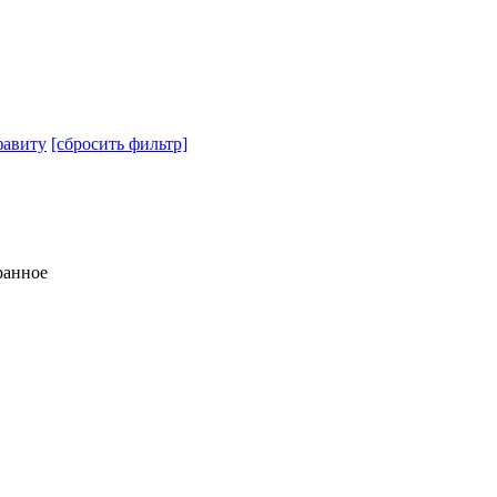
авиту
[сбросить фильтр]
ранное