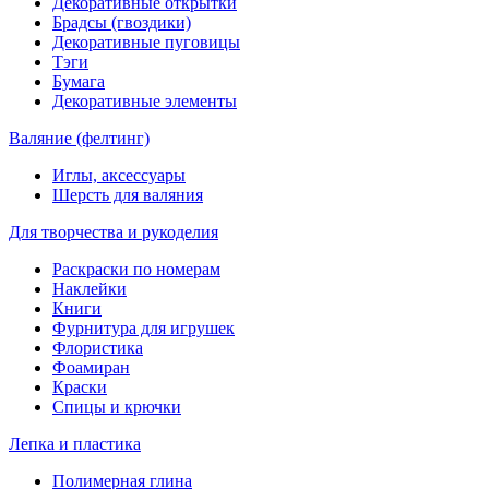
Декоративные открытки
Брадсы (гвоздики)
Декоративные пуговицы
Тэги
Бумага
Декоративные элементы
Валяние (фелтинг)
Иглы, аксессуары
Шерсть для валяния
Для творчества и рукоделия
Раскраски по номерам
Наклейки
Книги
Фурнитура для игрушек
Флористика
Фоамиран
Краски
Спицы и крючки
Лепка и пластика
Полимерная глина