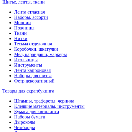
Шитье, ленты, ткани
Лента атласная
Наборы, ассорти
Молнии
Ножницы
Ткани
Нитки
Тесьма отделочная
Коробочки, шкатулки
Мел, карандаши, маркеры
Игольницы
Инструменты
Лента капроновая
Наборы для шитья
Фетр декоративный
Товары для скрапбукинга
Штампы, трафареты, чернила
Клеящие материалы, инструменты
Бумага для квиллинга
Наборы бумаги
Дыроколы
Чипборды