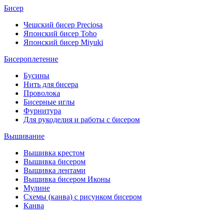
Бисер
Чешский бисер Preciosa
Японский бисер Toho
Японский бисер Miyuki
Бисероплетение
Бусины
Нить для бисера
Проволока
Бисерные иглы
Фурнитура
Для рукоделия и работы с бисером
Вышивание
Вышивка крестом
Вышивка бисером
Вышивка лентами
Вышивка бисером Иконы
Мулине
Схемы (канва) с рисунком бисером
Канва