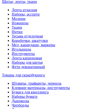
Шитье, ленты, ткани
Лента атласная
Наборы, ассорти
Молнии
Ножницы
Ткани
Нитки
Тесьма отделочная
Коробочки, шкатулки
Мел, карандаши, маркеры
Игольницы
Инструменты
Лента капроновая
Наборы для шитья
Фетр декоративный
Товары для скрапбукинга
Штампы, трафареты, чернила
Клеящие материалы, инструменты
Бумага для квиллинга
Наборы бумаги
Дыроколы
Чипборды