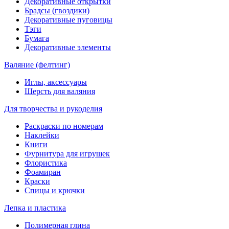
Декоративные открытки
Брадсы (гвоздики)
Декоративные пуговицы
Тэги
Бумага
Декоративные элементы
Валяние (фелтинг)
Иглы, аксессуары
Шерсть для валяния
Для творчества и рукоделия
Раскраски по номерам
Наклейки
Книги
Фурнитура для игрушек
Флористика
Фоамиран
Краски
Спицы и крючки
Лепка и пластика
Полимерная глина