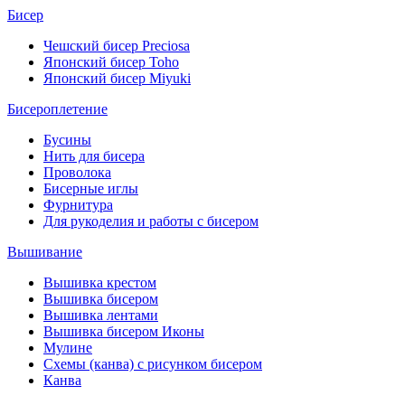
Бисер
Чешский бисер Preciosa
Японский бисер Toho
Японский бисер Miyuki
Бисероплетение
Бусины
Нить для бисера
Проволока
Бисерные иглы
Фурнитура
Для рукоделия и работы с бисером
Вышивание
Вышивка крестом
Вышивка бисером
Вышивка лентами
Вышивка бисером Иконы
Мулине
Схемы (канва) с рисунком бисером
Канва