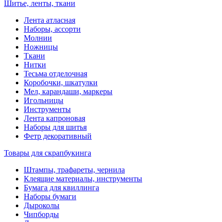
Шитье, ленты, ткани
Лента атласная
Наборы, ассорти
Молнии
Ножницы
Ткани
Нитки
Тесьма отделочная
Коробочки, шкатулки
Мел, карандаши, маркеры
Игольницы
Инструменты
Лента капроновая
Наборы для шитья
Фетр декоративный
Товары для скрапбукинга
Штампы, трафареты, чернила
Клеящие материалы, инструменты
Бумага для квиллинга
Наборы бумаги
Дыроколы
Чипборды