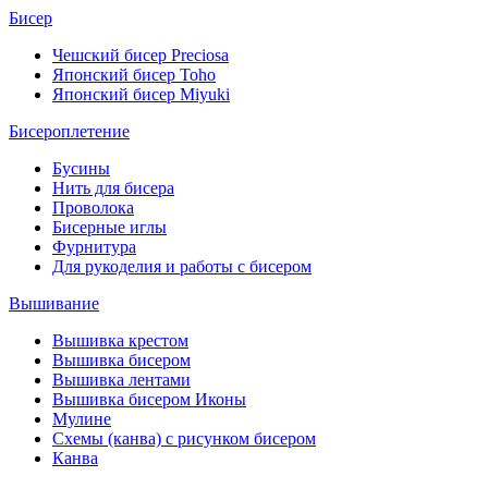
Бисер
Чешский бисер Preciosa
Японский бисер Toho
Японский бисер Miyuki
Бисероплетение
Бусины
Нить для бисера
Проволока
Бисерные иглы
Фурнитура
Для рукоделия и работы с бисером
Вышивание
Вышивка крестом
Вышивка бисером
Вышивка лентами
Вышивка бисером Иконы
Мулине
Схемы (канва) с рисунком бисером
Канва