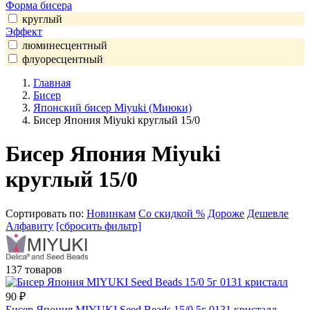
Форма бисера
круглый
Эффект
люминесцентный
флуоресцентный
Главная
Бисер
Японский бисер Miyuki (Миюки)
Бисер Япония Miyuki круглый 15/0
Бисер Япония Miyuki
круглый 15/0
Сортировать по:
Новинкам
Со скидкой %
Дороже
Дешевле
Алфавиту
[сбросить фильтр]
137 товаров
90
₽
Бисер Япония MIYUKI Seed Beads 15/0 5г 0131 кристалл