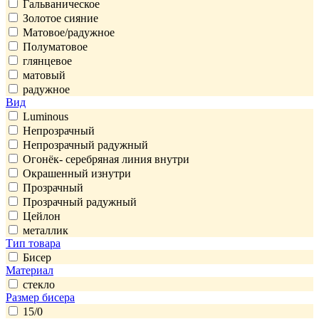
Гальваническое
Золотое сияние
Матовое/радужное
Полуматовое
глянцевое
матовый
радужное
Вид
Luminous
Непрозрачный
Непрозрачный радужный
Огонёк- серебряная линия внутри
Окрашенный изнутри
Прозрачный
Прозрачный радужный
Цейлон
металлик
Тип товара
Бисер
Материал
стекло
Размер бисера
15/0