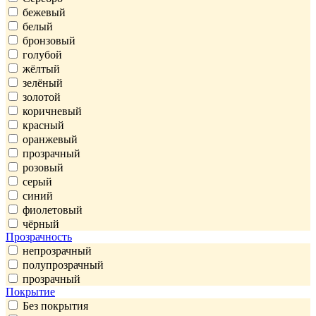
бежевый
белый
бронзовый
голубой
жёлтый
зелёный
золотой
коричневый
красный
оранжевый
прозрачный
розовый
серый
синий
фиолетовый
чёрный
Прозрачность
непрозрачный
полупрозрачный
прозрачный
Покрытие
Без покрытия