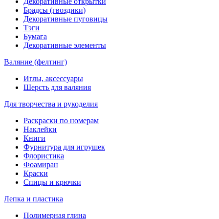
Декоративные открытки
Брадсы (гвоздики)
Декоративные пуговицы
Тэги
Бумага
Декоративные элементы
Валяние (фелтинг)
Иглы, аксессуары
Шерсть для валяния
Для творчества и рукоделия
Раскраски по номерам
Наклейки
Книги
Фурнитура для игрушек
Флористика
Фоамиран
Краски
Спицы и крючки
Лепка и пластика
Полимерная глина