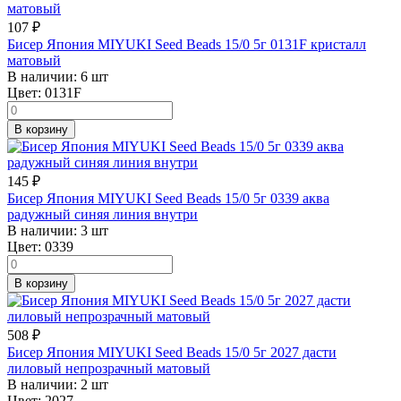
107
₽
Бисер Япония MIYUKI Seed Beads 15/0 5г 0131F кристалл
матовый
В наличии:
6 шт
Цвет:
0131F
В корзину
145
₽
Бисер Япония MIYUKI Seed Beads 15/0 5г 0339 аква
радужный синяя линия внутри
В наличии:
3 шт
Цвет:
0339
В корзину
508
₽
Бисер Япония MIYUKI Seed Beads 15/0 5г 2027 дасти
лиловый непрозрачный матовый
В наличии:
2 шт
Цвет:
2027