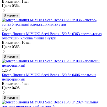
В наличии:
1 шт
Цвет:
0364
В корзину
145
₽
Бисер Япония MIYUKI Seed Beads 15/0 5г 0363 светло-топаз
блестящий клюква линия внутри
В наличии:
10 шт
Цвет:
0363
В корзину
120
₽
Бисер Япония MIYUKI Seed Beads 15/0 5г 0406 апельсин
непрозрачный
В наличии:
4 шт
Цвет:
0406
В корзину