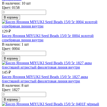
В наличии:
10 шт
Цвет:
0158
В корзину
129
₽
Бисер Япония MIYUKI Seed Beads 15/0 5г 0004 золотой
серебряная линия внутри
В наличии:
1 шт
Цвет:
0004
В корзину
145
₽
Бисер Япония MIYUKI Seed Beads 15/0 5г 1827 аква
блестящий игристый фиолетовая линия внутри
В наличии:
8 шт
Цвет:
1827
В корзину