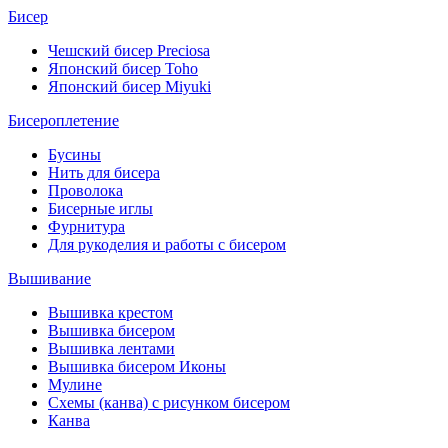
Бисер
Чешский бисер Preciosa
Японский бисер Toho
Японский бисер Miyuki
Бисероплетение
Бусины
Нить для бисера
Проволока
Бисерные иглы
Фурнитура
Для рукоделия и работы с бисером
Вышивание
Вышивка крестом
Вышивка бисером
Вышивка лентами
Вышивка бисером Иконы
Мулине
Схемы (канва) с рисунком бисером
Канва