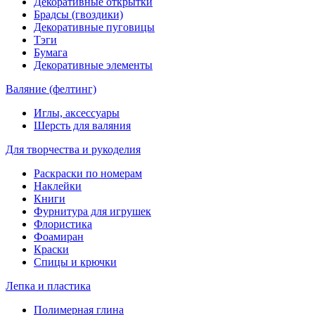
Декоративные открытки
Брадсы (гвоздики)
Декоративные пуговицы
Тэги
Бумага
Декоративные элементы
Валяние (фелтинг)
Иглы, аксессуары
Шерсть для валяния
Для творчества и рукоделия
Раскраски по номерам
Наклейки
Книги
Фурнитура для игрушек
Флористика
Фоамиран
Краски
Спицы и крючки
Лепка и пластика
Полимерная глина