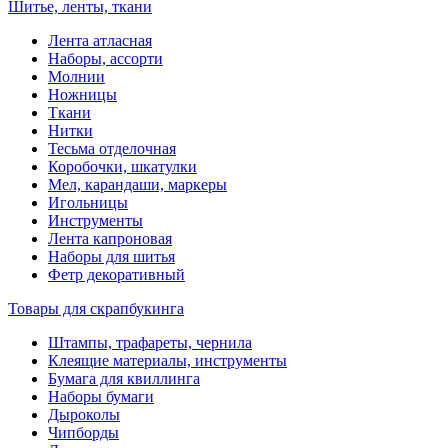
Шитье, ленты, ткани
Лента атласная
Наборы, ассорти
Молнии
Ножницы
Ткани
Нитки
Тесьма отделочная
Коробочки, шкатулки
Мел, карандаши, маркеры
Игольницы
Инструменты
Лента капроновая
Наборы для шитья
Фетр декоративный
Товары для скрапбукинга
Штампы, трафареты, чернила
Клеящие материалы, инструменты
Бумага для квиллинга
Наборы бумаги
Дыроколы
Чипборды