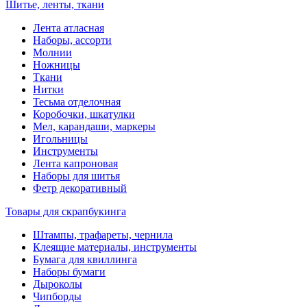
Шитье, ленты, ткани
Лента атласная
Наборы, ассорти
Молнии
Ножницы
Ткани
Нитки
Тесьма отделочная
Коробочки, шкатулки
Мел, карандаши, маркеры
Игольницы
Инструменты
Лента капроновая
Наборы для шитья
Фетр декоративный
Товары для скрапбукинга
Штампы, трафареты, чернила
Клеящие материалы, инструменты
Бумага для квиллинга
Наборы бумаги
Дыроколы
Чипборды