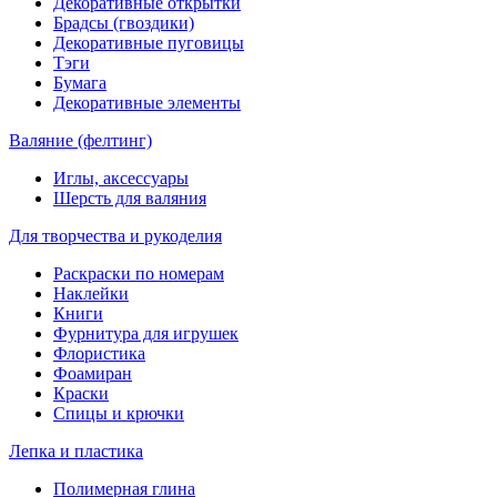
Декоративные открытки
Брадсы (гвоздики)
Декоративные пуговицы
Тэги
Бумага
Декоративные элементы
Валяние (фелтинг)
Иглы, аксессуары
Шерсть для валяния
Для творчества и рукоделия
Раскраски по номерам
Наклейки
Книги
Фурнитура для игрушек
Флористика
Фоамиран
Краски
Спицы и крючки
Лепка и пластика
Полимерная глина