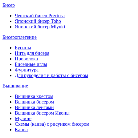
Бисер
Чешский бисер Preciosa
Японский бисер Toho
Японский бисер Miyuki
Бисероплетение
Бусины
Нить для бисера
Проволока
Бисерные иглы
Фурнитура
Для рукоделия и работы с бисером
Вышивание
Вышивка крестом
Вышивка бисером
Вышивка лентами
Вышивка бисером Иконы
Мулине
Схемы (канва) с рисунком бисером
Канва