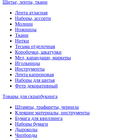
Шитье, ленты, ткани
Лента атласная
Наборы, ассорти
Молнии
Ножницы
Ткани
Нитки
Тесьма отделочная
Коробочки, шкатулки
Мел, карандаши, маркеры
Игольницы
Инструменты
Лента капроновая
Наборы для шитья
Фетр декоративный
Товары для скрапбукинга
Штампы, трафареты, чернила
Клеящие материалы, инструменты
Бумага для квиллинга
Наборы бумаги
Дыроколы
Чипборды