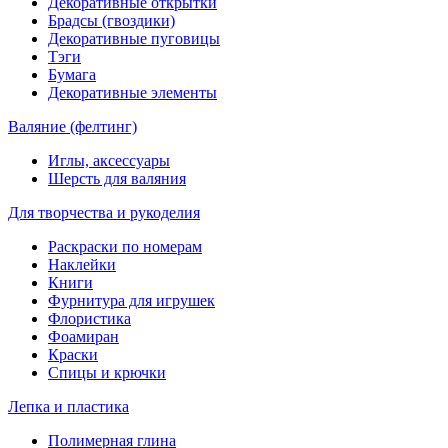
Декоративные открытки
Брадсы (гвоздики)
Декоративные пуговицы
Тэги
Бумага
Декоративные элементы
Валяние (фелтинг)
Иглы, аксессуары
Шерсть для валяния
Для творчества и рукоделия
Раскраски по номерам
Наклейки
Книги
Фурнитура для игрушек
Флористика
Фоамиран
Краски
Спицы и крючки
Лепка и пластика
Полимерная глина