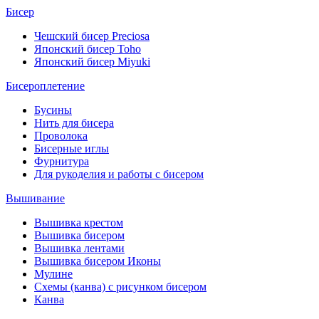
Бисер
Чешский бисер Preciosa
Японский бисер Toho
Японский бисер Miyuki
Бисероплетение
Бусины
Нить для бисера
Проволока
Бисерные иглы
Фурнитура
Для рукоделия и работы с бисером
Вышивание
Вышивка крестом
Вышивка бисером
Вышивка лентами
Вышивка бисером Иконы
Мулине
Схемы (канва) с рисунком бисером
Канва