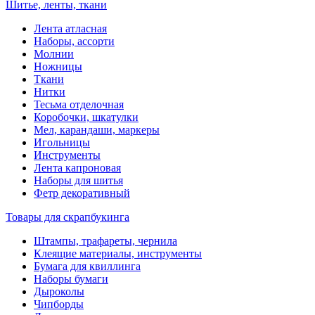
Шитье, ленты, ткани
Лента атласная
Наборы, ассорти
Молнии
Ножницы
Ткани
Нитки
Тесьма отделочная
Коробочки, шкатулки
Мел, карандаши, маркеры
Игольницы
Инструменты
Лента капроновая
Наборы для шитья
Фетр декоративный
Товары для скрапбукинга
Штампы, трафареты, чернила
Клеящие материалы, инструменты
Бумага для квиллинга
Наборы бумаги
Дыроколы
Чипборды