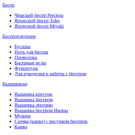
Бисер
Чешский бисер Preciosa
Японский бисер Toho
Японский бисер Miyuki
Бисероплетение
Бусины
Нить для бисера
Проволока
Бисерные иглы
Фурнитура
Для рукоделия и работы с бисером
Вышивание
Вышивка крестом
Вышивка бисером
Вышивка лентами
Вышивка бисером Иконы
Мулине
Схемы (канва) с рисунком бисером
Канва