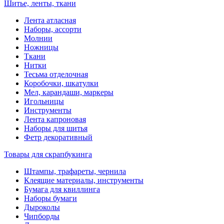
Шитье, ленты, ткани
Лента атласная
Наборы, ассорти
Молнии
Ножницы
Ткани
Нитки
Тесьма отделочная
Коробочки, шкатулки
Мел, карандаши, маркеры
Игольницы
Инструменты
Лента капроновая
Наборы для шитья
Фетр декоративный
Товары для скрапбукинга
Штампы, трафареты, чернила
Клеящие материалы, инструменты
Бумага для квиллинга
Наборы бумаги
Дыроколы
Чипборды