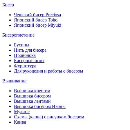
Бисер
Чешский бисер Preciosa
Японский бисер Toho
Японский бисер Miyuki
Бисероплетение
Бусины
Нить для бисера
Проволока
Бисерные иглы
Фурнитура
Для рукоделия и работы с бисером
Вышивание
Вышивка крестом
Вышивка бисером
Вышивка лентами
Вышивка бисером Иконы
Мулине
Схемы (канва) с рисунком бисером
Канва