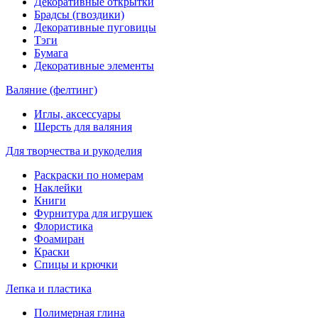
Декоративные открытки
Брадсы (гвоздики)
Декоративные пуговицы
Тэги
Бумага
Декоративные элементы
Валяние (фелтинг)
Иглы, аксессуары
Шерсть для валяния
Для творчества и рукоделия
Раскраски по номерам
Наклейки
Книги
Фурнитура для игрушек
Флористика
Фоамиран
Краски
Спицы и крючки
Лепка и пластика
Полимерная глина