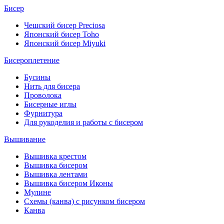
Бисер
Чешский бисер Preciosa
Японский бисер Toho
Японский бисер Miyuki
Бисероплетение
Бусины
Нить для бисера
Проволока
Бисерные иглы
Фурнитура
Для рукоделия и работы с бисером
Вышивание
Вышивка крестом
Вышивка бисером
Вышивка лентами
Вышивка бисером Иконы
Мулине
Схемы (канва) с рисунком бисером
Канва