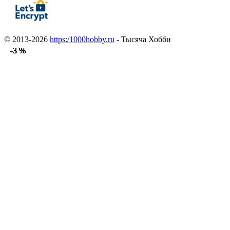
© 2013-2026
https:/1000hobby.ru
- Тысяча Хобби
-3 %
-3 %
-3 %
-3 %
-3 %
-3 %