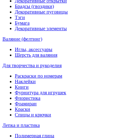
Декоративные открытки
Брадсы (гвоздики)
Декоративные пуговицы
Тэги
Бумага
Декоративные элементы
Валяние (фелтинг)
Иглы, аксессуары
Шерсть для валяния
Для творчества и рукоделия
Раскраски по номерам
Наклейки
Книги
Фурнитура для игрушек
Флористика
Фоамиран
Краски
Спицы и крючки
Лепка и пластика
Полимерная глина