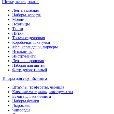
Шитье, ленты, ткани
Лента атласная
Наборы, ассорти
Молнии
Ножницы
Ткани
Нитки
Тесьма отделочная
Коробочки, шкатулки
Мел, карандаши, маркеры
Игольницы
Инструменты
Лента капроновая
Наборы для шитья
Фетр декоративный
Товары для скрапбукинга
Штампы, трафареты, чернила
Клеящие материалы, инструменты
Бумага для квиллинга
Наборы бумаги
Дыроколы
Чипборды