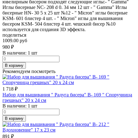
ювелирным бисером подходят следующие иглы:- " Gamma"
Иглы бисерные NC- 208 d 0. 34 мм 12 шт - " Gamma" Иглы
бисерные HN- 30 5 х 25 шт №12 - " Micron" иглы бисерные
KSM- 601 блистер 4 шт. - " Micron" иглы для вышивания
бисером KSM- 504 блистер 4 шт. чешский бисер №10
используется для создания 3D эффекта.
поделиться
1009.00 руб
980
₽
В наличии:
1 шт
В корзину
Рекомендуем посмотреть
1 718
₽
Набор для вышивания " Радуга бисера" В- 169 " Споручница
грешных" 20 х 24 см
В наличии:
1 шт
В корзину
891
₽