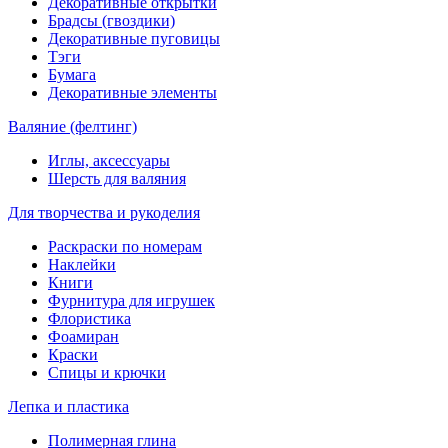
Декоративные открытки
Брадсы (гвоздики)
Декоративные пуговицы
Тэги
Бумага
Декоративные элементы
Валяние (фелтинг)
Иглы, аксессуары
Шерсть для валяния
Для творчества и рукоделия
Раскраски по номерам
Наклейки
Книги
Фурнитура для игрушек
Флористика
Фоамиран
Краски
Спицы и крючки
Лепка и пластика
Полимерная глина