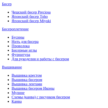
Бисер
Чешский бисер Preciosa
Японский бисер Toho
Японский бисер Miyuki
Бисероплетение
Бусины
Нить для бисера
Проволока
Бисерные иглы
Фурнитура
Для рукоделия и работы с бисером
Вышивание
Вышивка крестом
Вышивка бисером
Вышивка лентами
Вышивка бисером Иконы
Мулине
Схемы (канва) с рисунком бисером
Канва