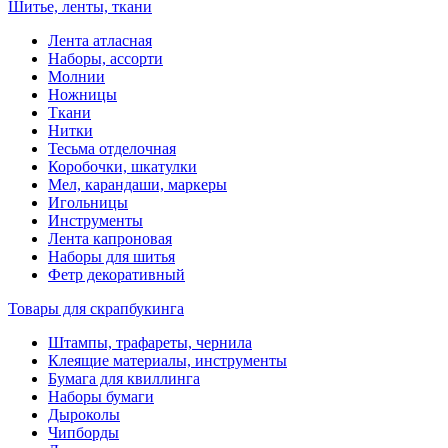
Шитье, ленты, ткани
Лента атласная
Наборы, ассорти
Молнии
Ножницы
Ткани
Нитки
Тесьма отделочная
Коробочки, шкатулки
Мел, карандаши, маркеры
Игольницы
Инструменты
Лента капроновая
Наборы для шитья
Фетр декоративный
Товары для скрапбукинга
Штампы, трафареты, чернила
Клеящие материалы, инструменты
Бумага для квиллинга
Наборы бумаги
Дыроколы
Чипборды