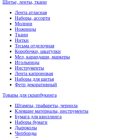
Шитье, ленты, ткани
Лента атласная
Наборы, ассорти
Молнии
Ножницы
Ткани
Нитки
Тесьма отделочная
Коробочки, шкатулки
Мел, карандаши, маркеры
Игольницы
Инструменты
Лента капроновая
Наборы для шитья
Фетр декоративный
Товары для скрапбукинга
Штампы, трафареты, чернила
Клеящие материалы, инструменты
Бумага для квиллинга
Наборы бумаги
Дыроколы
Чипборды