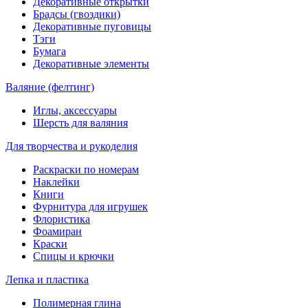
Декоративные открытки
Брадсы (гвоздики)
Декоративные пуговицы
Тэги
Бумага
Декоративные элементы
Валяние (фелтинг)
Иглы, аксессуары
Шерсть для валяния
Для творчества и рукоделия
Раскраски по номерам
Наклейки
Книги
Фурнитура для игрушек
Флористика
Фоамиран
Краски
Спицы и крючки
Лепка и пластика
Полимерная глина