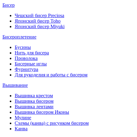
Бисер
Чешский бисер Preciosa
Японский бисер Toho
Японский бисер Miyuki
Бисероплетение
Бусины
Нить для бисера
Проволока
Бисерные иглы
Фурнитура
Для рукоделия и работы с бисером
Вышивание
Вышивка крестом
Вышивка бисером
Вышивка лентами
Вышивка бисером Иконы
Мулине
Схемы (канва) с рисунком бисером
Канва