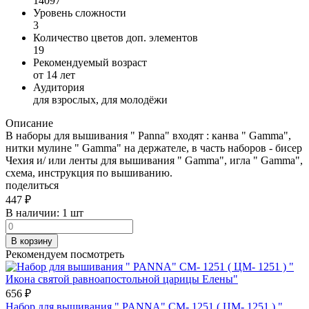
14097
Уровень сложности
3
Количество цветов доп. элементов
19
Рекомендуемый возраст
от 14 лет
Аудитория
для взрослых, для молодёжи
Описание
В наборы для вышивания " Panna" входят : канва " Gamma",
нитки мулине " Gamma" на держателе, в часть наборов - бисер
Чехия и/ или ленты для вышивания " Gamma", игла " Gamma",
схема, инструкция по вышиванию.
поделиться
447
₽
В наличии:
1 шт
В корзину
Рекомендуем посмотреть
656
₽
Набор для вышивания " PANNA" CM- 1251 ( ЦМ- 1251 ) "