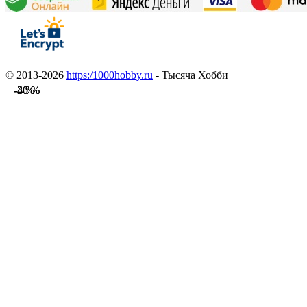
© 2013-2026
https:/1000hobby.ru
- Тысяча Хобби
-40 %
-40 %
-3 %
-3 %