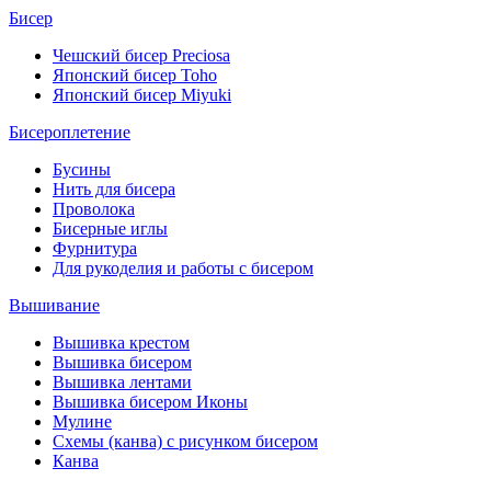
Бисер
Чешский бисер Preciosa
Японский бисер Toho
Японский бисер Miyuki
Бисероплетение
Бусины
Нить для бисера
Проволока
Бисерные иглы
Фурнитура
Для рукоделия и работы с бисером
Вышивание
Вышивка крестом
Вышивка бисером
Вышивка лентами
Вышивка бисером Иконы
Мулине
Схемы (канва) с рисунком бисером
Канва