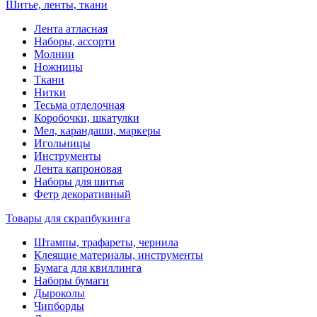
Шитье, ленты, ткани
Лента атласная
Наборы, ассорти
Молнии
Ножницы
Ткани
Нитки
Тесьма отделочная
Коробочки, шкатулки
Мел, карандаши, маркеры
Игольницы
Инструменты
Лента капроновая
Наборы для шитья
Фетр декоративный
Товары для скрапбукинга
Штампы, трафареты, чернила
Клеящие материалы, инструменты
Бумага для квиллинга
Наборы бумаги
Дыроколы
Чипборды