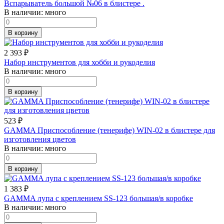
Вспарыватель большой №06 в блистере .
В наличии:
много
В корзину
2 393
₽
Набор инструментов для хобби и рукоделия
В наличии:
много
В корзину
523
₽
GAMMA Приспособление (тенерифе) WIN-02 в блистере для
изготовления цветов
В наличии:
много
В корзину
1 383
₽
GAMMA лупа с креплением SS-123 большая/в коробке
В наличии:
много