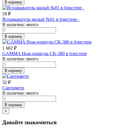
В корзину
59
₽
Вспарыватель малый №01 в блистере .
В наличии:
много
В корзину
1 602
₽
GAMMA Нож-циркуль CK-380 в блистере
В наличии:
много
В корзину
32
₽
Сантиметр
В наличии:
много
В корзину
×
Давайте знакомиться