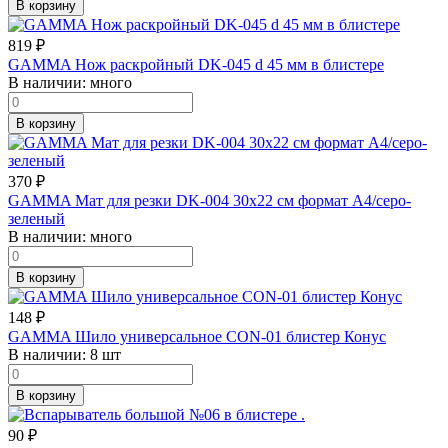
В корзину
819
₽
GAMMA Нож раскройный DK-045 d 45 мм в блистере
В наличии:
много
В корзину
370
₽
GAMMA Мат для резки DK-004 30х22 см формат А4/серо-
зеленый
В наличии:
много
В корзину
148
₽
GAMMA Шило универсальное CON-01 блистер Конус
В наличии:
8 шт
В корзину
90
₽