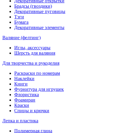
Декоративные открытки
Брадсы (гвоздики)
Декоративные пуговицы
Тэги
Бумага
Декоративные элементы
Валяние (фелтинг)
Иглы, аксессуары
Шерсть для валяния
Для творчества и рукоделия
Раскраски по номерам
Наклейки
Книги
Фурнитура для игрушек
Флористика
Фоамиран
Краски
Спицы и крючки
Лепка и пластика
Полимерная глина