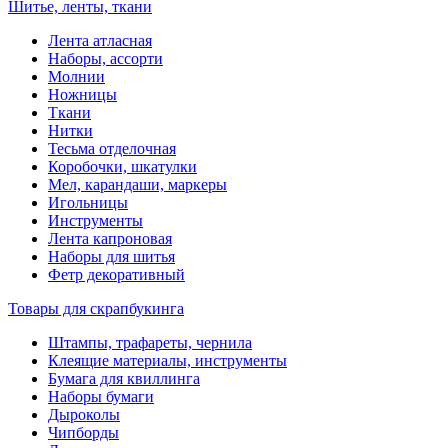
Шитье, ленты, ткани
Лента атласная
Наборы, ассорти
Молнии
Ножницы
Ткани
Нитки
Тесьма отделочная
Коробочки, шкатулки
Мел, карандаши, маркеры
Игольницы
Инструменты
Лента капроновая
Наборы для шитья
Фетр декоративный
Товары для скрапбукинга
Штампы, трафареты, чернила
Клеящие материалы, инструменты
Бумага для квиллинга
Наборы бумаги
Дыроколы
Чипборды