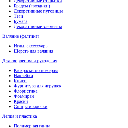
Декоративные открытки
Брадсы (гвоздики)
Декоративные пуговицы
Тэги
Бумага
Декоративные элементы
Валяние (фелтинг)
Иглы, аксессуары
Шерсть для валяния
Для творчества и рукоделия
Раскраски по номерам
Наклейки
Книги
Фурнитура для игрушек
Флористика
Фоамиран
Краски
Спицы и крючки
Лепка и пластика
Полимерная глина