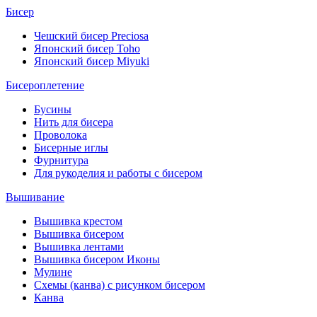
Бисер
Чешский бисер Preciosa
Японский бисер Toho
Японский бисер Miyuki
Бисероплетение
Бусины
Нить для бисера
Проволока
Бисерные иглы
Фурнитура
Для рукоделия и работы с бисером
Вышивание
Вышивка крестом
Вышивка бисером
Вышивка лентами
Вышивка бисером Иконы
Мулине
Схемы (канва) с рисунком бисером
Канва