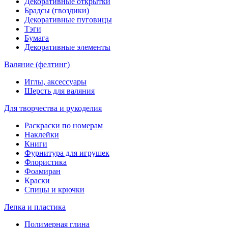
Декоративные открытки
Брадсы (гвоздики)
Декоративные пуговицы
Тэги
Бумага
Декоративные элементы
Валяние (фелтинг)
Иглы, аксессуары
Шерсть для валяния
Для творчества и рукоделия
Раскраски по номерам
Наклейки
Книги
Фурнитура для игрушек
Флористика
Фоамиран
Краски
Спицы и крючки
Лепка и пластика
Полимерная глина