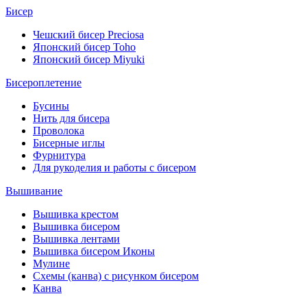
Бисер
Чешский бисер Preciosa
Японский бисер Toho
Японский бисер Miyuki
Бисероплетение
Бусины
Нить для бисера
Проволока
Бисерные иглы
Фурнитура
Для рукоделия и работы с бисером
Вышивание
Вышивка крестом
Вышивка бисером
Вышивка лентами
Вышивка бисером Иконы
Мулине
Схемы (канва) с рисунком бисером
Канва