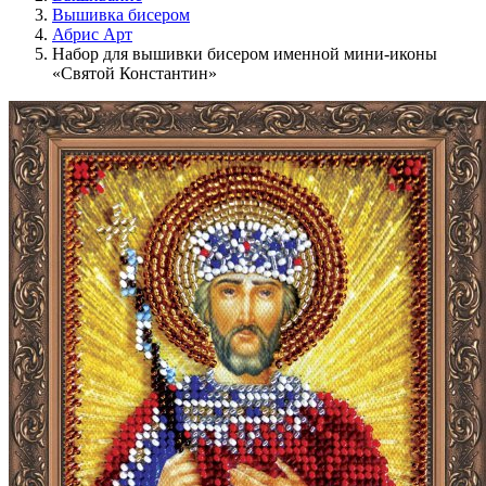
Вышивка бисером
Абрис Арт
Набор для вышивки бисером именной мини-иконы
«Святой Константин»