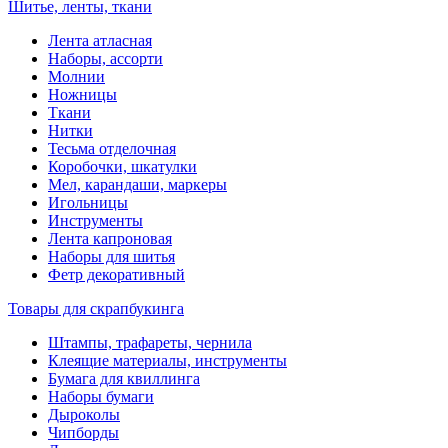
Шитье, ленты, ткани
Лента атласная
Наборы, ассорти
Молнии
Ножницы
Ткани
Нитки
Тесьма отделочная
Коробочки, шкатулки
Мел, карандаши, маркеры
Игольницы
Инструменты
Лента капроновая
Наборы для шитья
Фетр декоративный
Товары для скрапбукинга
Штампы, трафареты, чернила
Клеящие материалы, инструменты
Бумага для квиллинга
Наборы бумаги
Дыроколы
Чипборды