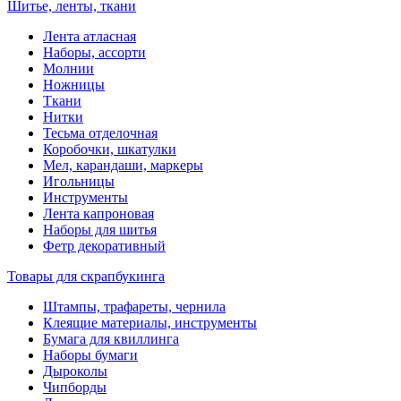
Шитье, ленты, ткани
Лента атласная
Наборы, ассорти
Молнии
Ножницы
Ткани
Нитки
Тесьма отделочная
Коробочки, шкатулки
Мел, карандаши, маркеры
Игольницы
Инструменты
Лента капроновая
Наборы для шитья
Фетр декоративный
Товары для скрапбукинга
Штампы, трафареты, чернила
Клеящие материалы, инструменты
Бумага для квиллинга
Наборы бумаги
Дыроколы
Чипборды