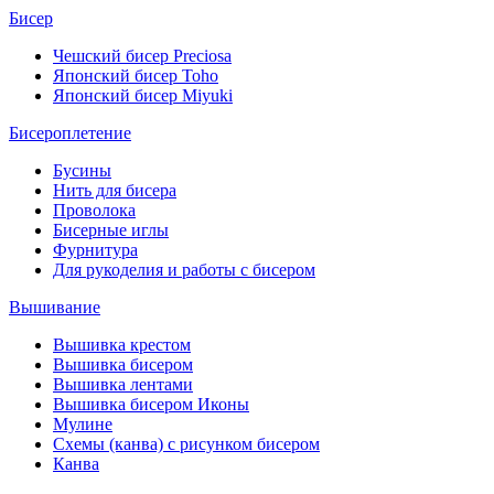
Бисер
Чешский бисер Preciosa
Японский бисер Toho
Японский бисер Miyuki
Бисероплетение
Бусины
Нить для бисера
Проволока
Бисерные иглы
Фурнитура
Для рукоделия и работы с бисером
Вышивание
Вышивка крестом
Вышивка бисером
Вышивка лентами
Вышивка бисером Иконы
Мулине
Схемы (канва) с рисунком бисером
Канва