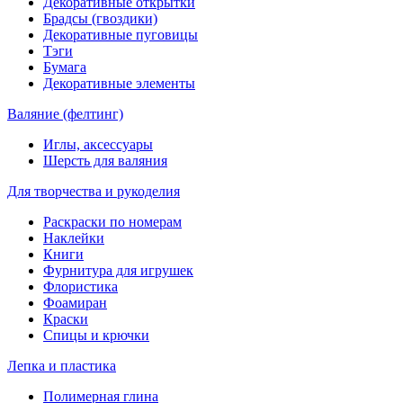
Декоративные открытки
Брадсы (гвоздики)
Декоративные пуговицы
Тэги
Бумага
Декоративные элементы
Валяние (фелтинг)
Иглы, аксессуары
Шерсть для валяния
Для творчества и рукоделия
Раскраски по номерам
Наклейки
Книги
Фурнитура для игрушек
Флористика
Фоамиран
Краски
Спицы и крючки
Лепка и пластика
Полимерная глина