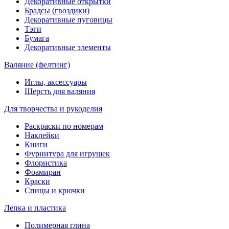
Декоративные открытки
Брадсы (гвоздики)
Декоративные пуговицы
Тэги
Бумага
Декоративные элементы
Валяние (фелтинг)
Иглы, аксессуары
Шерсть для валяния
Для творчества и рукоделия
Раскраски по номерам
Наклейки
Книги
Фурнитура для игрушек
Флористика
Фоамиран
Краски
Спицы и крючки
Лепка и пластика
Полимерная глина