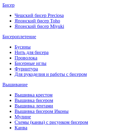
Бисер
Чешский бисер Preciosa
Японский бисер Toho
Японский бисер Miyuki
Бисероплетение
Бусины
Нить для бисера
Проволока
Бисерные иглы
Фурнитура
Для рукоделия и работы с бисером
Вышивание
Вышивка крестом
Вышивка бисером
Вышивка лентами
Вышивка бисером Иконы
Мулине
Схемы (канва) с рисунком бисером
Канва