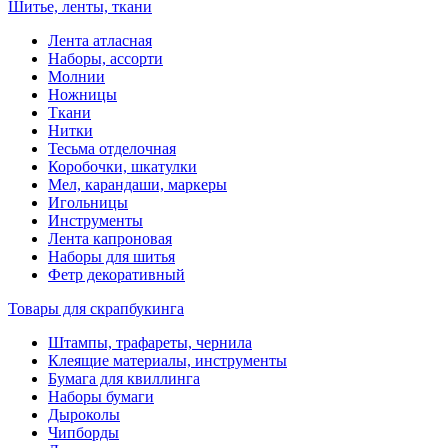
Шитье, ленты, ткани
Лента атласная
Наборы, ассорти
Молнии
Ножницы
Ткани
Нитки
Тесьма отделочная
Коробочки, шкатулки
Мел, карандаши, маркеры
Игольницы
Инструменты
Лента капроновая
Наборы для шитья
Фетр декоративный
Товары для скрапбукинга
Штампы, трафареты, чернила
Клеящие материалы, инструменты
Бумага для квиллинга
Наборы бумаги
Дыроколы
Чипборды