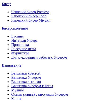
Бисер
Чешский бисер Preciosa
Японский бисер Toho
Японский бисер Miyuki
Бисероплетение
Бусины
Нить для бисера
Проволока
Бисерные иглы
Фурнитура
Для рукоделия и работы с бисером
Вышивание
Вышивка крестом
Вышивка бисером
Вышивка лентами
Вышивка бисером Иконы
Мулине
Схемы (канва) с рисунком бисером
Канва