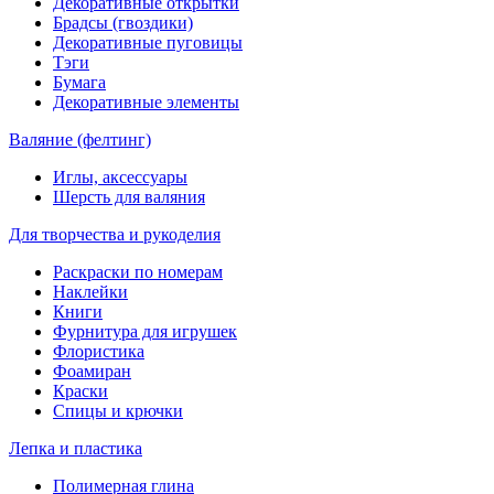
Декоративные открытки
Брадсы (гвоздики)
Декоративные пуговицы
Тэги
Бумага
Декоративные элементы
Валяние (фелтинг)
Иглы, аксессуары
Шерсть для валяния
Для творчества и рукоделия
Раскраски по номерам
Наклейки
Книги
Фурнитура для игрушек
Флористика
Фоамиран
Краски
Спицы и крючки
Лепка и пластика
Полимерная глина