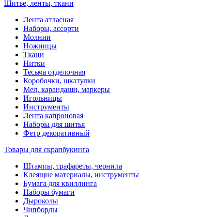
Шитье, ленты, ткани
Лента атласная
Наборы, ассорти
Молнии
Ножницы
Ткани
Нитки
Тесьма отделочная
Коробочки, шкатулки
Мел, карандаши, маркеры
Игольницы
Инструменты
Лента капроновая
Наборы для шитья
Фетр декоративный
Товары для скрапбукинга
Штампы, трафареты, чернила
Клеящие материалы, инструменты
Бумага для квиллинга
Наборы бумаги
Дыроколы
Чипборды