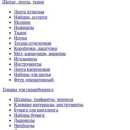
Шитье, ленты, ткани
Лента атласная
Наборы, ассорти
Молнии
Ножницы
Ткани
Нитки
Тесьма отделочная
Коробочки, шкатулки
Мел, карандаши, маркеры
Игольницы
Инструменты
Лента капроновая
Наборы для шитья
Фетр декоративный
Товары для скрапбукинга
Штампы, трафареты, чернила
Клеящие материалы, инструменты
Бумага для квиллинга
Наборы бумаги
Дыроколы
Чипборды