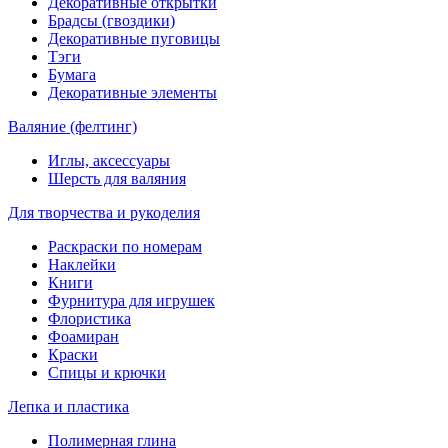
Декоративные открытки
Брадсы (гвоздики)
Декоративные пуговицы
Тэги
Бумага
Декоративные элементы
Валяние (фелтинг)
Иглы, аксессуары
Шерсть для валяния
Для творчества и рукоделия
Раскраски по номерам
Наклейки
Книги
Фурнитура для игрушек
Флористика
Фоамиран
Краски
Спицы и крючки
Лепка и пластика
Полимерная глина