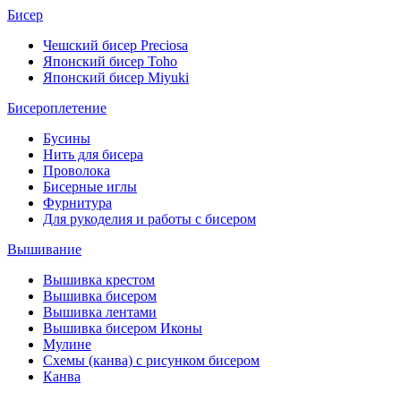
Бисер
Чешский бисер Preciosa
Японский бисер Toho
Японский бисер Miyuki
Бисероплетение
Бусины
Нить для бисера
Проволока
Бисерные иглы
Фурнитура
Для рукоделия и работы с бисером
Вышивание
Вышивка крестом
Вышивка бисером
Вышивка лентами
Вышивка бисером Иконы
Мулине
Схемы (канва) с рисунком бисером
Канва