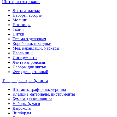
Шитье, ленты, ткани
Лента атласная
Наборы, ассорти
Молнии
Ножницы
Ткани
Нитки
Тесьма отделочная
Коробочки, шкатулки
Мел, карандаши, маркеры
Игольницы
Инструменты
Лента капроновая
Наборы для шитья
Фетр декоративный
Товары для скрапбукинга
Штампы, трафареты, чернила
Клеящие материалы, инструменты
Бумага для квиллинга
Наборы бумаги
Дыроколы
Чипборды