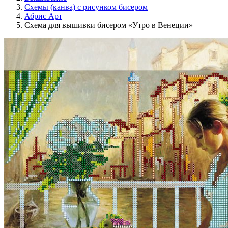
Схемы (канва) с рисунком бисером
Абрис Арт
Схема для вышивки бисером «Утро в Венеции»