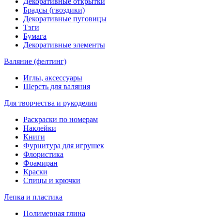
Декоративные открытки
Брадсы (гвоздики)
Декоративные пуговицы
Тэги
Бумага
Декоративные элементы
Валяние (фелтинг)
Иглы, аксессуары
Шерсть для валяния
Для творчества и рукоделия
Раскраски по номерам
Наклейки
Книги
Фурнитура для игрушек
Флористика
Фоамиран
Краски
Спицы и крючки
Лепка и пластика
Полимерная глина