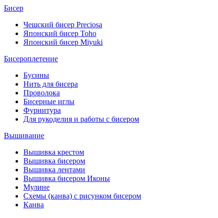
Бисер
Чешский бисер Preciosa
Японский бисер Toho
Японский бисер Miyuki
Бисероплетение
Бусины
Нить для бисера
Проволока
Бисерные иглы
Фурнитура
Для рукоделия и работы с бисером
Вышивание
Вышивка крестом
Вышивка бисером
Вышивка лентами
Вышивка бисером Иконы
Мулине
Схемы (канва) с рисунком бисером
Канва