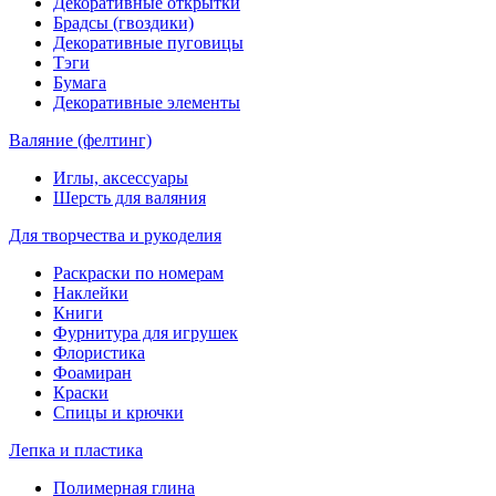
Декоративные открытки
Брадсы (гвоздики)
Декоративные пуговицы
Тэги
Бумага
Декоративные элементы
Валяние (фелтинг)
Иглы, аксессуары
Шерсть для валяния
Для творчества и рукоделия
Раскраски по номерам
Наклейки
Книги
Фурнитура для игрушек
Флористика
Фоамиран
Краски
Спицы и крючки
Лепка и пластика
Полимерная глина