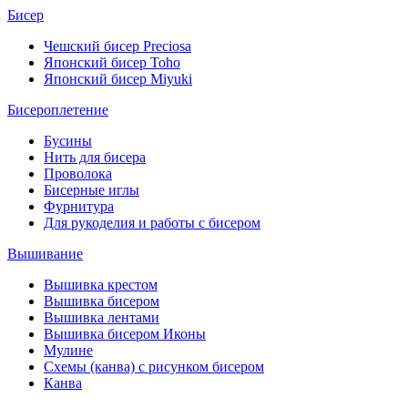
Бисер
Чешский бисер Preciosa
Японский бисер Toho
Японский бисер Miyuki
Бисероплетение
Бусины
Нить для бисера
Проволока
Бисерные иглы
Фурнитура
Для рукоделия и работы с бисером
Вышивание
Вышивка крестом
Вышивка бисером
Вышивка лентами
Вышивка бисером Иконы
Мулине
Схемы (канва) с рисунком бисером
Канва