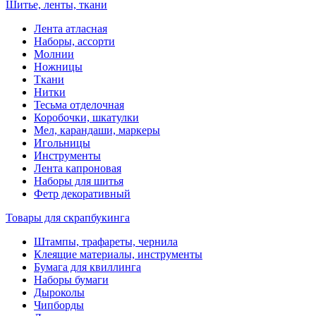
Шитье, ленты, ткани
Лента атласная
Наборы, ассорти
Молнии
Ножницы
Ткани
Нитки
Тесьма отделочная
Коробочки, шкатулки
Мел, карандаши, маркеры
Игольницы
Инструменты
Лента капроновая
Наборы для шитья
Фетр декоративный
Товары для скрапбукинга
Штампы, трафареты, чернила
Клеящие материалы, инструменты
Бумага для квиллинга
Наборы бумаги
Дыроколы
Чипборды