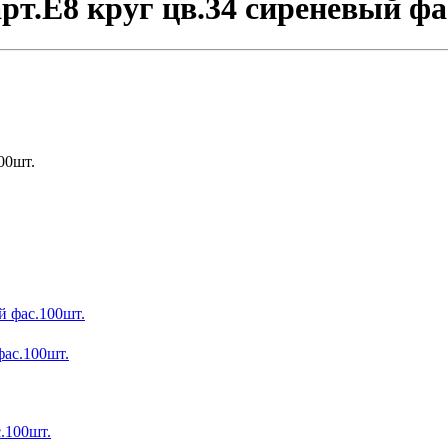
т.E8 круг цв.34 сиреневый фа
00шт.
фас.100шт.