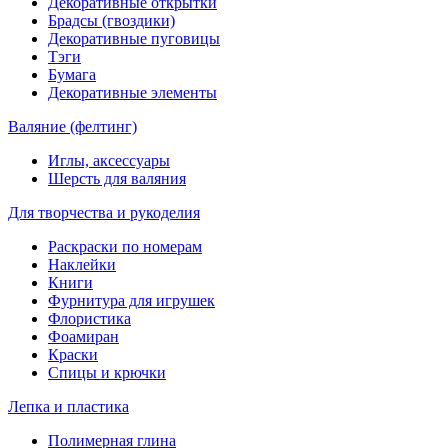
Декоративные открытки
Брадсы (гвоздики)
Декоративные пуговицы
Тэги
Бумага
Декоративные элементы
Валяние (фелтинг)
Иглы, аксессуары
Шерсть для валяния
Для творчества и рукоделия
Раскраски по номерам
Наклейки
Книги
Фурнитура для игрушек
Флористика
Фоамиран
Краски
Спицы и крючки
Лепка и пластика
Полимерная глина