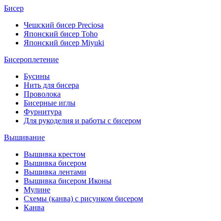
Бисер
Чешский бисер Preciosa
Японский бисер Toho
Японский бисер Miyuki
Бисероплетение
Бусины
Нить для бисера
Проволока
Бисерные иглы
Фурнитура
Для рукоделия и работы с бисером
Вышивание
Вышивка крестом
Вышивка бисером
Вышивка лентами
Вышивка бисером Иконы
Мулине
Схемы (канва) с рисунком бисером
Канва