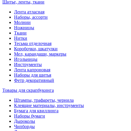
Шитье, ленты, ткани
Лента атласная
Наборы, ассорти
Молнии
Ножницы
Ткани
Нитки
Тесьма отделочная
Коробочки, шкатулки
Мел, карандаши, маркеры
Игольницы
Инструменты
Лента капроновая
Наборы для шитья
Фетр декоративный
Товары для скрапбукинга
Штампы, трафареты, чернила
Клеящие материалы, инструменты
Бумага для квиллинга
Наборы бумаги
Дыроколы
Чипборды