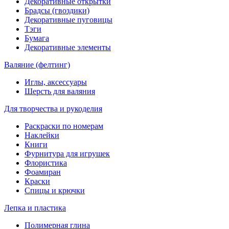
Декоративные открытки
Брадсы (гвоздики)
Декоративные пуговицы
Тэги
Бумага
Декоративные элементы
Валяние (фелтинг)
Иглы, аксессуары
Шерсть для валяния
Для творчества и рукоделия
Раскраски по номерам
Наклейки
Книги
Фурнитура для игрушек
Флористика
Фоамиран
Краски
Спицы и крючки
Лепка и пластика
Полимерная глина