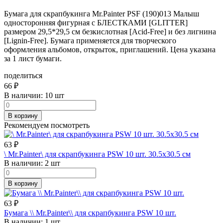
Бумага для скрапбукинга Mr.Painter PSF (190)013 Малыш
односторонняя фигурная с БЛЕСТКАМИ [GLITTER]
размером 29,5*29,5 см безкислотная [Acid-Free] и без лигнина
[Lignin-Free]. Бумага применяется для творческого
оформления альбомов, открыток, приглашений. Цена указана
за 1 лист бумаги.
поделиться
66
₽
В наличии:
10 шт
В корзину
Рекомендуем посмотреть
63
₽
\ Mr.Painter\ для скрапбукинга PSW 10 шт. 30.5х30.5 см
В наличии:
2 шт
В корзину
63
₽
Бумага \\ Mr.Painter\\ для скрапбукинга PSW 10 шт.
В наличии:
1 шт