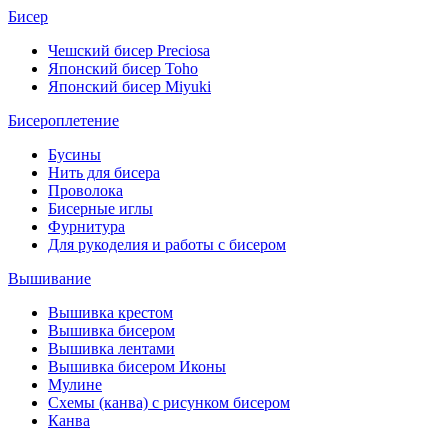
Бисер
Чешский бисер Preciosa
Японский бисер Toho
Японский бисер Miyuki
Бисероплетение
Бусины
Нить для бисера
Проволока
Бисерные иглы
Фурнитура
Для рукоделия и работы с бисером
Вышивание
Вышивка крестом
Вышивка бисером
Вышивка лентами
Вышивка бисером Иконы
Мулине
Схемы (канва) с рисунком бисером
Канва