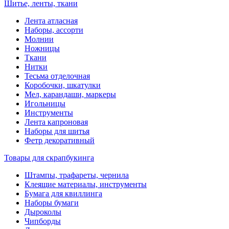
Шитье, ленты, ткани
Лента атласная
Наборы, ассорти
Молнии
Ножницы
Ткани
Нитки
Тесьма отделочная
Коробочки, шкатулки
Мел, карандаши, маркеры
Игольницы
Инструменты
Лента капроновая
Наборы для шитья
Фетр декоративный
Товары для скрапбукинга
Штампы, трафареты, чернила
Клеящие материалы, инструменты
Бумага для квиллинга
Наборы бумаги
Дыроколы
Чипборды