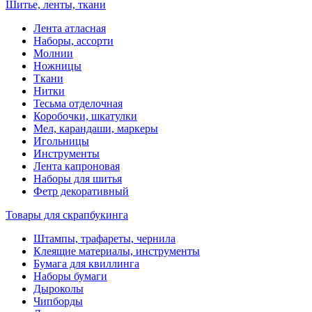
Шитье, ленты, ткани
Лента атласная
Наборы, ассорти
Молнии
Ножницы
Ткани
Нитки
Тесьма отделочная
Коробочки, шкатулки
Мел, карандаши, маркеры
Игольницы
Инструменты
Лента капроновая
Наборы для шитья
Фетр декоративный
Товары для скрапбукинга
Штампы, трафареты, чернила
Клеящие материалы, инструменты
Бумага для квиллинга
Наборы бумаги
Дыроколы
Чипборды