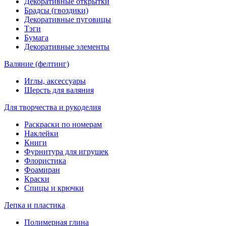
Декоративные открытки
Брадсы (гвоздики)
Декоративные пуговицы
Тэги
Бумага
Декоративные элементы
Валяние (фелтинг)
Иглы, аксессуары
Шерсть для валяния
Для творчества и рукоделия
Раскраски по номерам
Наклейки
Книги
Фурнитура для игрушек
Флористика
Фоамиран
Краски
Спицы и крючки
Лепка и пластика
Полимерная глина