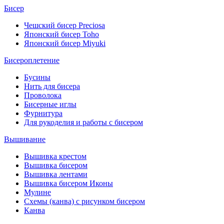
Бисер
Чешский бисер Preciosa
Японский бисер Toho
Японский бисер Miyuki
Бисероплетение
Бусины
Нить для бисера
Проволока
Бисерные иглы
Фурнитура
Для рукоделия и работы с бисером
Вышивание
Вышивка крестом
Вышивка бисером
Вышивка лентами
Вышивка бисером Иконы
Мулине
Схемы (канва) с рисунком бисером
Канва