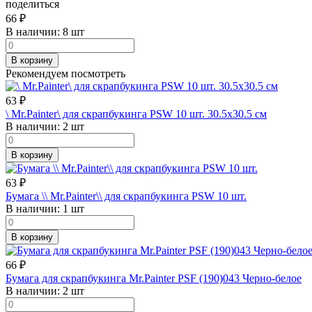
поделиться
66
₽
В наличии:
8 шт
В корзину
Рекомендуем посмотреть
63
₽
\ Mr.Painter\ для скрапбукинга PSW 10 шт. 30.5х30.5 см
В наличии:
2 шт
В корзину
63
₽
Бумага \\ Mr.Painter\\ для скрапбукинга PSW 10 шт.
В наличии:
1 шт
В корзину
66
₽
Бумага для скрапбукинга Mr.Painter PSF (190)043 Черно-белое
В наличии:
2 шт