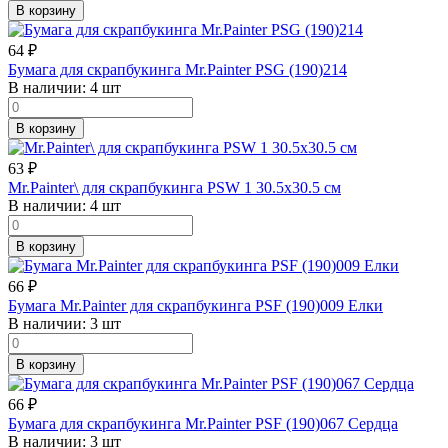
В корзину
64
₽
Бумага для скрапбукинга Mr.Painter PSG (190)214
В наличии:
4 шт
В корзину
63
₽
Mr.Painter\ для скрапбукинга PSW 1 30.5х30.5 см
В наличии:
4 шт
В корзину
66
₽
Бумага Mr.Painter для скрапбукинга PSF (190)009 Елки
В наличии:
3 шт
В корзину
66
₽
Бумага для скрапбукинга Mr.Painter PSF (190)067 Сердца
В наличии:
3 шт