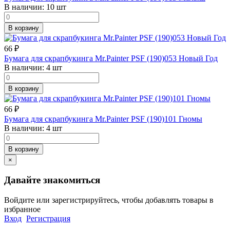
В наличии:
10 шт
В корзину
66
₽
Бумага для скрапбукинга Mr.Painter PSF (190)053 Новый Год
В наличии:
4 шт
В корзину
66
₽
Бумага для скрапбукинга Mr.Painter PSF (190)101 Гномы
В наличии:
4 шт
В корзину
×
Давайте знакомиться
Войдите или зарегистрируйтесь, чтобы добавлять товары в
избранное
Вход
Регистрация