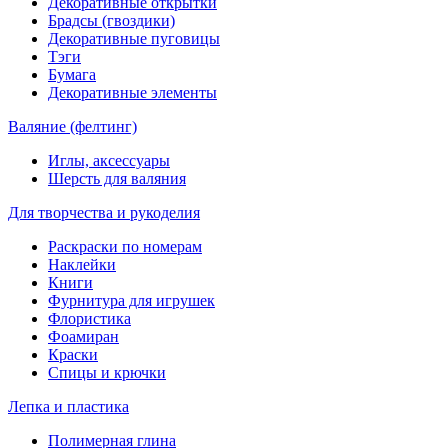
Декоративные открытки
Брадсы (гвоздики)
Декоративные пуговицы
Тэги
Бумага
Декоративные элементы
Валяние (фелтинг)
Иглы, аксессуары
Шерсть для валяния
Для творчества и рукоделия
Раскраски по номерам
Наклейки
Книги
Фурнитура для игрушек
Флористика
Фоамиран
Краски
Спицы и крючки
Лепка и пластика
Полимерная глина