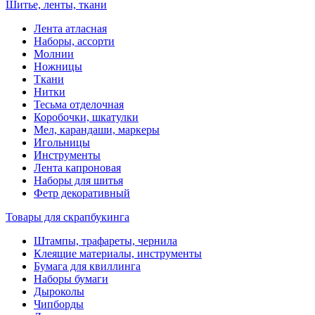
Шитье, ленты, ткани
Лента атласная
Наборы, ассорти
Молнии
Ножницы
Ткани
Нитки
Тесьма отделочная
Коробочки, шкатулки
Мел, карандаши, маркеры
Игольницы
Инструменты
Лента капроновая
Наборы для шитья
Фетр декоративный
Товары для скрапбукинга
Штампы, трафареты, чернила
Клеящие материалы, инструменты
Бумага для квиллинга
Наборы бумаги
Дыроколы
Чипборды