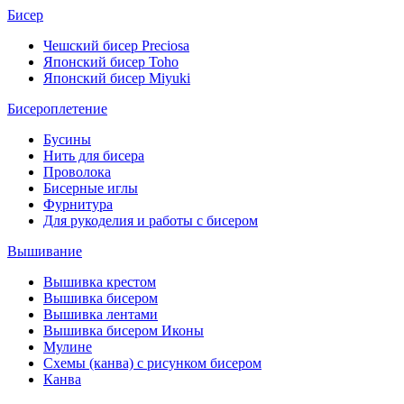
Бисер
Чешский бисер Preciosa
Японский бисер Toho
Японский бисер Miyuki
Бисероплетение
Бусины
Нить для бисера
Проволока
Бисерные иглы
Фурнитура
Для рукоделия и работы с бисером
Вышивание
Вышивка крестом
Вышивка бисером
Вышивка лентами
Вышивка бисером Иконы
Мулине
Схемы (канва) с рисунком бисером
Канва