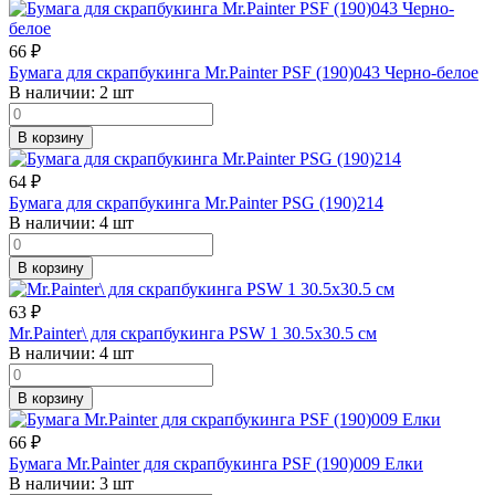
66
₽
Бумага для скрапбукинга Mr.Painter PSF (190)043 Черно-белое
В наличии:
2 шт
В корзину
64
₽
Бумага для скрапбукинга Mr.Painter PSG (190)214
В наличии:
4 шт
В корзину
63
₽
Mr.Painter\ для скрапбукинга PSW 1 30.5х30.5 см
В наличии:
4 шт
В корзину
66
₽
Бумага Mr.Painter для скрапбукинга PSF (190)009 Елки
В наличии:
3 шт