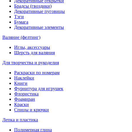
Декоративные открытки
Брадсы (гвоздики)
Декоративные пуговицы
Тэги
Бумага
Декоративные элементы
Валяние (фелтинг)
Иглы, аксессуары
Шерсть для валяния
Для творчества и рукоделия
Раскраски по номерам
Наклейки
Книги
Фурнитура для игрушек
Флористика
Фоамиран
Краски
Спицы и крючки
Лепка и пластика
Полимерная глина