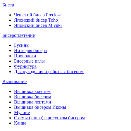
Бисер
Чешский бисер Preciosa
Японский бисер Toho
Японский бисер Miyuki
Бисероплетение
Бусины
Нить для бисера
Проволока
Бисерные иглы
Фурнитура
Для рукоделия и работы с бисером
Вышивание
Вышивка крестом
Вышивка бисером
Вышивка лентами
Вышивка бисером Иконы
Мулине
Схемы (канва) с рисунком бисером
Канва