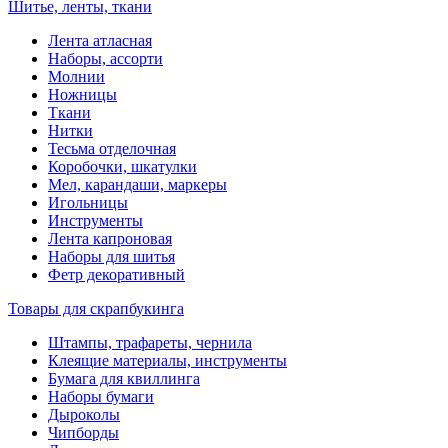
Шитье, ленты, ткани
Лента атласная
Наборы, ассорти
Молнии
Ножницы
Ткани
Нитки
Тесьма отделочная
Коробочки, шкатулки
Мел, карандаши, маркеры
Игольницы
Инструменты
Лента капроновая
Наборы для шитья
Фетр декоративный
Товары для скрапбукинга
Штампы, трафареты, чернила
Клеящие материалы, инструменты
Бумага для квиллинга
Наборы бумаги
Дыроколы
Чипборды