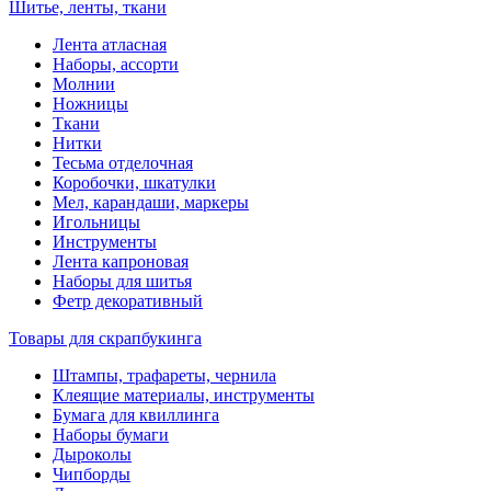
Шитье, ленты, ткани
Лента атласная
Наборы, ассорти
Молнии
Ножницы
Ткани
Нитки
Тесьма отделочная
Коробочки, шкатулки
Мел, карандаши, маркеры
Игольницы
Инструменты
Лента капроновая
Наборы для шитья
Фетр декоративный
Товары для скрапбукинга
Штампы, трафареты, чернила
Клеящие материалы, инструменты
Бумага для квиллинга
Наборы бумаги
Дыроколы
Чипборды