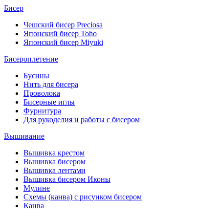
Бисер
Чешский бисер Preciosa
Японский бисер Toho
Японский бисер Miyuki
Бисероплетение
Бусины
Нить для бисера
Проволока
Бисерные иглы
Фурнитура
Для рукоделия и работы с бисером
Вышивание
Вышивка крестом
Вышивка бисером
Вышивка лентами
Вышивка бисером Иконы
Мулине
Схемы (канва) с рисунком бисером
Канва