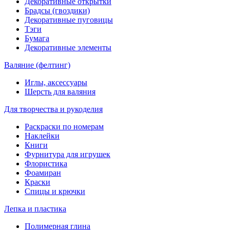
Декоративные открытки
Брадсы (гвоздики)
Декоративные пуговицы
Тэги
Бумага
Декоративные элементы
Валяние (фелтинг)
Иглы, аксессуары
Шерсть для валяния
Для творчества и рукоделия
Раскраски по номерам
Наклейки
Книги
Фурнитура для игрушек
Флористика
Фоамиран
Краски
Спицы и крючки
Лепка и пластика
Полимерная глина