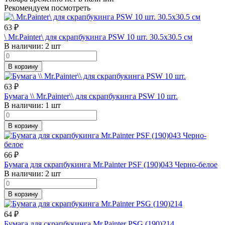
Рекомендуем посмотреть
63
₽
\ Mr.Painter\ для скрапбукинга PSW 10 шт. 30.5х30.5 см
В наличии:
2 шт
В корзину
63
₽
Бумага \\ Mr.Painter\\ для скрапбукинга PSW 10 шт.
В наличии:
1 шт
В корзину
66
₽
Бумага для скрапбукинга Mr.Painter PSF (190)043 Черно-белое
В наличии:
2 шт
В корзину
64
₽
Бумага для скрапбукинга Mr.Painter PSG (190)214