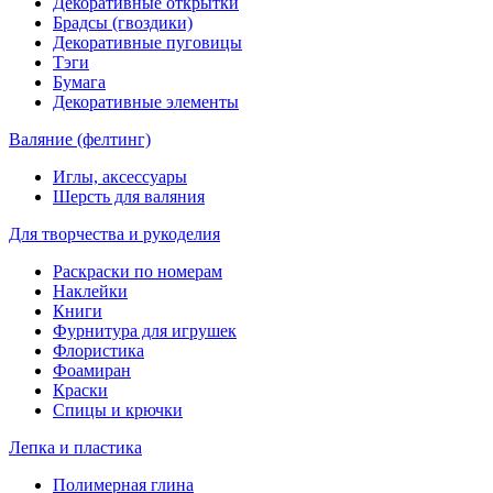
Декоративные открытки
Брадсы (гвоздики)
Декоративные пуговицы
Тэги
Бумага
Декоративные элементы
Валяние (фелтинг)
Иглы, аксессуары
Шерсть для валяния
Для творчества и рукоделия
Раскраски по номерам
Наклейки
Книги
Фурнитура для игрушек
Флористика
Фоамиран
Краски
Спицы и крючки
Лепка и пластика
Полимерная глина