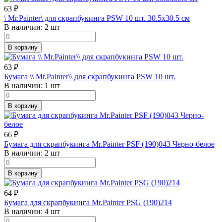
63
₽
\ Mr.Painter\ для скрапбукинга PSW 10 шт. 30.5х30.5 см
В наличии:
2 шт
В корзину
63
₽
Бумага \\ Mr.Painter\\ для скрапбукинга PSW 10 шт.
В наличии:
1 шт
В корзину
66
₽
Бумага для скрапбукинга Mr.Painter PSF (190)043 Черно-белое
В наличии:
2 шт
В корзину
64
₽
Бумага для скрапбукинга Mr.Painter PSG (190)214
В наличии:
4 шт