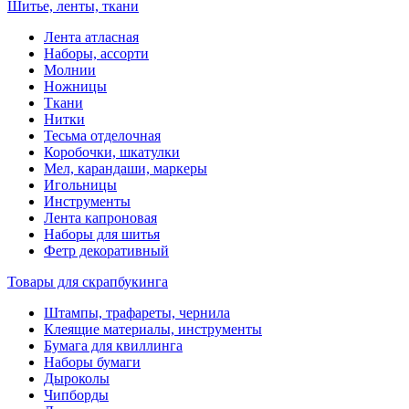
Шитье, ленты, ткани
Лента атласная
Наборы, ассорти
Молнии
Ножницы
Ткани
Нитки
Тесьма отделочная
Коробочки, шкатулки
Мел, карандаши, маркеры
Игольницы
Инструменты
Лента капроновая
Наборы для шитья
Фетр декоративный
Товары для скрапбукинга
Штампы, трафареты, чернила
Клеящие материалы, инструменты
Бумага для квиллинга
Наборы бумаги
Дыроколы
Чипборды