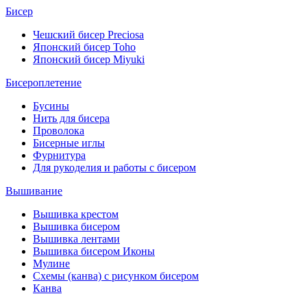
Бисер
Чешский бисер Preciosa
Японский бисер Toho
Японский бисер Miyuki
Бисероплетение
Бусины
Нить для бисера
Проволока
Бисерные иглы
Фурнитура
Для рукоделия и работы с бисером
Вышивание
Вышивка крестом
Вышивка бисером
Вышивка лентами
Вышивка бисером Иконы
Мулине
Схемы (канва) с рисунком бисером
Канва