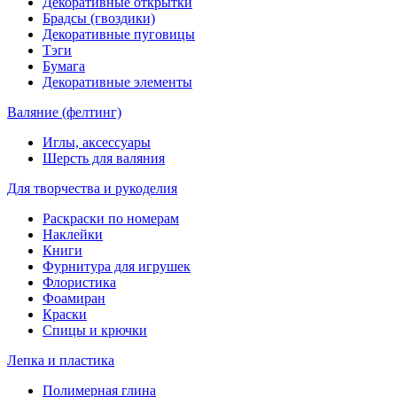
Декоративные открытки
Брадсы (гвоздики)
Декоративные пуговицы
Тэги
Бумага
Декоративные элементы
Валяние (фелтинг)
Иглы, аксессуары
Шерсть для валяния
Для творчества и рукоделия
Раскраски по номерам
Наклейки
Книги
Фурнитура для игрушек
Флористика
Фоамиран
Краски
Спицы и крючки
Лепка и пластика
Полимерная глина