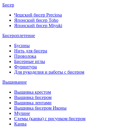
Бисер
Чешский бисер Preciosa
Японский бисер Toho
Японский бисер Miyuki
Бисероплетение
Бусины
Нить для бисера
Проволока
Бисерные иглы
Фурнитура
Для рукоделия и работы с бисером
Вышивание
Вышивка крестом
Вышивка бисером
Вышивка лентами
Вышивка бисером Иконы
Мулине
Схемы (канва) с рисунком бисером
Канва