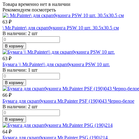
Товара временно нет в наличии
Рекомендуем посмотреть
63
₽
\ Mr.Painter\ для скрапбукинга PSW 10 шт. 30.5х30.5 см
В наличии:
2 шт
В корзину
63
₽
Бумага \\ Mr.Painter\\ для скрапбукинга PSW 10 шт.
В наличии:
1 шт
В корзину
66
₽
Бумага для скрапбукинга Mr.Painter PSF (190)043 Черно-белое
В наличии:
2 шт
В корзину
64
₽
Бумага для скрапбукинга Mr.Painter PSG (190)214