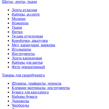
Шитье, ленты, ткани
Лента атласная
Наборы, ассорти
Молнии
Ножницы
Ткани
Нитки
Тесьма отделочная
Коробочки, шкатулки
Мел, карандаши, маркеры
Игольницы
Инструменты
Лента капроновая
Наборы для шитья
Фетр декоративный
Товары для скрапбукинга
Штампы, трафареты, чернила
Клеящие материалы, инструменты
Бумага для квиллинга
Наборы бумаги
Дыроколы
Чипборды