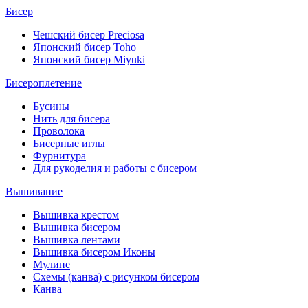
Бисер
Чешский бисер Preciosa
Японский бисер Toho
Японский бисер Miyuki
Бисероплетение
Бусины
Нить для бисера
Проволока
Бисерные иглы
Фурнитура
Для рукоделия и работы с бисером
Вышивание
Вышивка крестом
Вышивка бисером
Вышивка лентами
Вышивка бисером Иконы
Мулине
Схемы (канва) с рисунком бисером
Канва