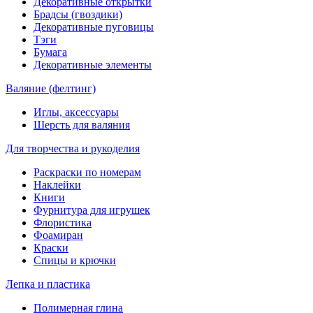
Декоративные открытки
Брадсы (гвоздики)
Декоративные пуговицы
Тэги
Бумага
Декоративные элементы
Валяние (фелтинг)
Иглы, аксессуары
Шерсть для валяния
Для творчества и рукоделия
Раскраски по номерам
Наклейки
Книги
Фурнитура для игрушек
Флористика
Фоамиран
Краски
Спицы и крючки
Лепка и пластика
Полимерная глина