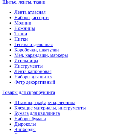
Шитье, ленты, ткани
Лента атласная
Наборы, ассорти
Молнии
Ножницы
Ткани
Нитки
Тесьма отделочная
Коробочки, шкатулки
Мел, карандаши, маркеры
Игольницы
Инструменты
Лента капроновая
Наборы для шитья
Фетр декоративный
Товары для скрапбукинга
Штампы, трафареты, чернила
Клеящие материалы, инструменты
Бумага для квиллинга
Наборы бумаги
Дыроколы
Чипборды