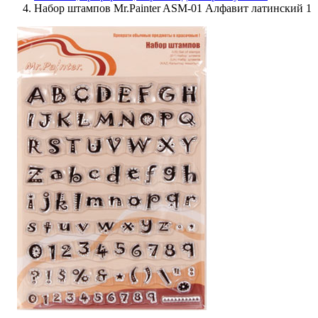
Набор штампов Mr.Painter ASM-01 Алфавит латинский 1