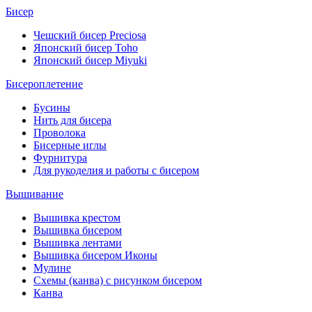
Бисер
Чешский бисер Preciosa
Японский бисер Toho
Японский бисер Miyuki
Бисероплетение
Бусины
Нить для бисера
Проволока
Бисерные иглы
Фурнитура
Для рукоделия и работы с бисером
Вышивание
Вышивка крестом
Вышивка бисером
Вышивка лентами
Вышивка бисером Иконы
Мулине
Схемы (канва) с рисунком бисером
Канва