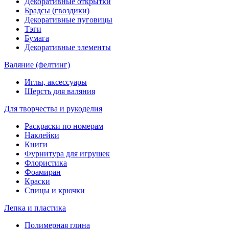
Декоративные открытки
Брадсы (гвоздики)
Декоративные пуговицы
Тэги
Бумага
Декоративные элементы
Валяние (фелтинг)
Иглы, аксессуары
Шерсть для валяния
Для творчества и рукоделия
Раскраски по номерам
Наклейки
Книги
Фурнитура для игрушек
Флористика
Фоамиран
Краски
Спицы и крючки
Лепка и пластика
Полимерная глина