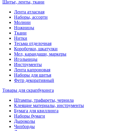
Шитье, ленты, ткани
Лента атласная
Наборы, ассорти
Молнии
Ножницы
Ткани
Нитки
Тесьма отделочная
Коробочки, шкатулки
Мел, карандаши, маркеры
Игольницы
Инструменты
Лента капроновая
Наборы для шитья
Фетр декоративный
Товары для скрапбукинга
Штампы, трафареты, чернила
Клеящие материалы, инструменты
Бумага для квиллинга
Наборы бумаги
Дыроколы
Чипборды