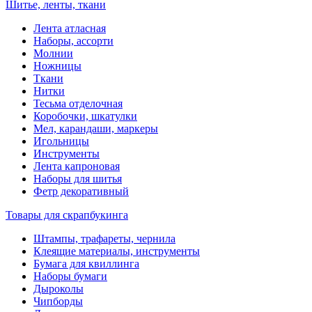
Шитье, ленты, ткани
Лента атласная
Наборы, ассорти
Молнии
Ножницы
Ткани
Нитки
Тесьма отделочная
Коробочки, шкатулки
Мел, карандаши, маркеры
Игольницы
Инструменты
Лента капроновая
Наборы для шитья
Фетр декоративный
Товары для скрапбукинга
Штампы, трафареты, чернила
Клеящие материалы, инструменты
Бумага для квиллинга
Наборы бумаги
Дыроколы
Чипборды