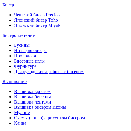
Бисер
Чешский бисер Preciosa
Японский бисер Toho
Японский бисер Miyuki
Бисероплетение
Бусины
Нить для бисера
Проволока
Бисерные иглы
Фурнитура
Для рукоделия и работы с бисером
Вышивание
Вышивка крестом
Вышивка бисером
Вышивка лентами
Вышивка бисером Иконы
Мулине
Схемы (канва) с рисунком бисером
Канва