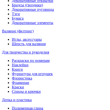
Декоративные открытки
Брадсы (гвоздики)
Декоративные пуговицы
Тэги
Бумага
Декоративные элементы
Валяние (фелтинг)
Иглы, аксессуары
Шерсть для валяния
Для творчества и рукоделия
Раскраски по номерам
Наклейки
Книги
Фурнитура для игрушек
Флористика
Фоамиран
Краски
Спицы и крючки
Лепка и пластика
Полимерная глина