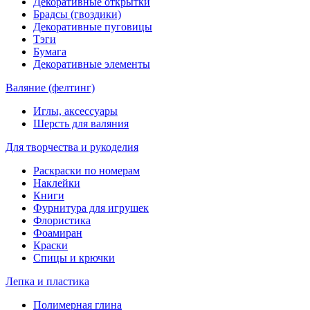
Декоративные открытки
Брадсы (гвоздики)
Декоративные пуговицы
Тэги
Бумага
Декоративные элементы
Валяние (фелтинг)
Иглы, аксессуары
Шерсть для валяния
Для творчества и рукоделия
Раскраски по номерам
Наклейки
Книги
Фурнитура для игрушек
Флористика
Фоамиран
Краски
Спицы и крючки
Лепка и пластика
Полимерная глина