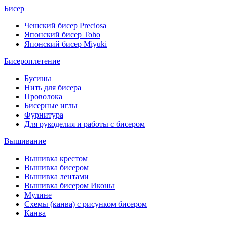
Бисер
Чешский бисер Preciosa
Японский бисер Toho
Японский бисер Miyuki
Бисероплетение
Бусины
Нить для бисера
Проволока
Бисерные иглы
Фурнитура
Для рукоделия и работы с бисером
Вышивание
Вышивка крестом
Вышивка бисером
Вышивка лентами
Вышивка бисером Иконы
Мулине
Схемы (канва) с рисунком бисером
Канва