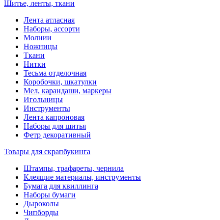
Шитье, ленты, ткани
Лента атласная
Наборы, ассорти
Молнии
Ножницы
Ткани
Нитки
Тесьма отделочная
Коробочки, шкатулки
Мел, карандаши, маркеры
Игольницы
Инструменты
Лента капроновая
Наборы для шитья
Фетр декоративный
Товары для скрапбукинга
Штампы, трафареты, чернила
Клеящие материалы, инструменты
Бумага для квиллинга
Наборы бумаги
Дыроколы
Чипборды