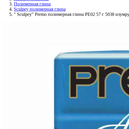
Полимерная глина
Sculpey полимерная глина
" Sculpey" Premo полимерная глина PE02 57 г 5038 изум