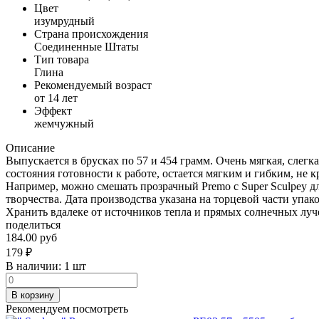
Цвет
изумрудный
Страна происхождения
Соединенные Штаты
Тип товара
Глина
Рекомендуемый возраст
от 14 лет
Эффект
жемчужный
Описание
Выпускается в брусках по 57 и 454 грамм. Очень мягкая, слегк
состояния готовности к работе, остается мягким и гибким, не
Например, можно смешать прозрачный Рremo с Super Sculpey д
творчества. Дата производства указана на торцевой части упак
Хранить вдалеке от источников тепла и прямых солнечных луче
поделиться
184.00 руб
179
₽
В наличии:
1 шт
В корзину
Рекомендуем посмотреть