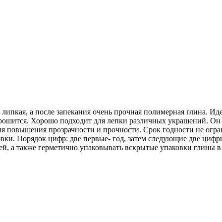
а липкая, а после запекания очень прочная полимерная глина. И
 крошится. Хорошо подходит для лепки различных украшений. Он 
ля повышения прозрачности и прочности. Срок годности не огр
овки. Порядок цифр: две первые- год, затем следующие две цифр
й, а также герметично упаковывать вскрытые упаковки глины в п